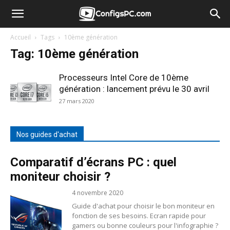
Accueil
Tags
10ème génération
Tag: 10ème génération
Processeurs Intel Core de 10ème
génération : lancement prévu le 30 avril
27 mars 2020
Nos guides d'achat
Comparatif d’écrans PC : quel
moniteur choisir ?
4 novembre 2020
Guide d'achat pour choisir le bon moniteur en
fonction de ses besoins. Ecran rapide pour
gamers ou bonne couleurs pour l'infographie ?