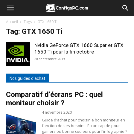
Accueil
Tags
GTX 1650 Ti
Tag: GTX 1650 Ti
Nvidia GeForce GTX 1660 Super et GTX
1650 Ti pour la fin octobre
20 septembre 2019
Nos guides d'achat
Comparatif d’écrans PC : quel
moniteur choisir ?
4 novembre 2020
Guide d'achat pour choisir le bon moniteur en
fonction de ses besoins. Ecran rapide pour
gamers ou bonne couleurs pour l'infographie ?