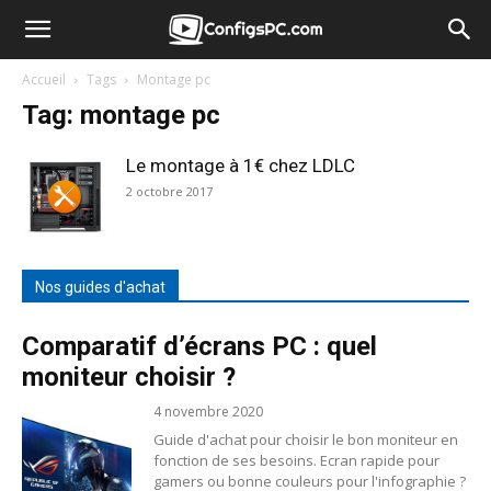
Accueil
Tags
Montage pc
Tag: montage pc
Le montage à 1€ chez LDLC
2 octobre 2017
Nos guides d'achat
Comparatif d’écrans PC : quel
moniteur choisir ?
4 novembre 2020
Guide d'achat pour choisir le bon moniteur en
fonction de ses besoins. Ecran rapide pour
gamers ou bonne couleurs pour l'infographie ?