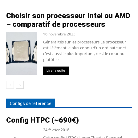
Choisir son processeur Intel ou AMD
– comparatif de processeurs
16 novembre 2023
Généralités sur les processeurs Le processeur
est l'élément le plus connu d'un ordinateur et
c'est aussi le plus important, c'est le cœur ou
plutôt le...
Lire la suite
Configs de référence
Config HTPC (~690€)
24 février 2018
Cette config HTPC (Home Theater Personal