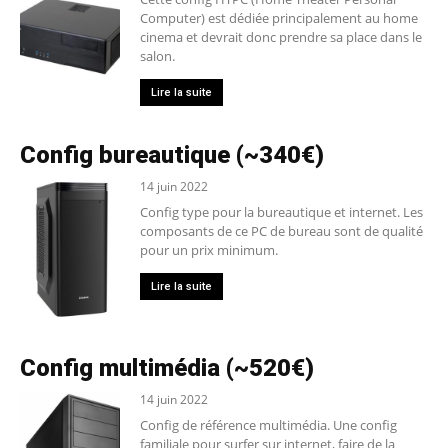
Computer) est dédiée principalement au home
cinema et devrait donc prendre sa place dans le
salon.
Lire la suite
Config bureautique (~340€)
14 juin 2022
Config type pour la bureautique et internet. Les
composants de ce PC de bureau sont de qualité
pour un prix minimum.
Lire la suite
Config multimédia (~520€)
14 juin 2022
Config de référence multimédia. Une config
familiale pour surfer sur internet, faire de la