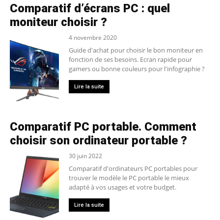
Comparatif d’écrans PC : quel
moniteur choisir ?
4 novembre 2020
Guide d'achat pour choisir le bon moniteur en
fonction de ses besoins. Ecran rapide pour
gamers ou bonne couleurs pour l'infographie ?
Lire la suite
Comparatif PC portable. Comment
choisir son ordinateur portable ?
30 juin 2022
Comparatif d'ordinateurs PC portables pour
trouver le modèle le PC portable le mieux
adapté à vos usages et votre budget.
Lire la suite