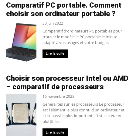
Comparatif PC portable. Comment
choisir son ordinateur portable ?
30 juin 2022
Comparatif d'ordinateurs PC portables pour
trouver le modèle le PC portable le mieux
adapté à vos usages et votre budget.
Lire la suite
Choisir son processeur Intel ou AMD
– comparatif de processeurs
16 novembre 2023
Généralités sur les processeurs Le processeur
est l'élément le plus connu d'un ordinateur et
c'est aussi le plus important, c'est le cœur ou
plutôt le...
Lire la suite