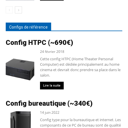
Configs de référence
Config HTPC (~690€)
24 février 2018
Cette config HTPC (Home Theater Personal
Computer) est dédiée principalement au home
cinema et devrait donc prendre sa place dans le
salon.
Lire la suite
Config bureautique (~340€)
14 juin 2022
Config type pour la bureautique et internet. Les
composants de ce PC de bureau sont de qualité