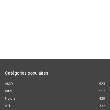
Catégories populaires
AMD
523
Intel
512
Nvidia
439
ATi
322