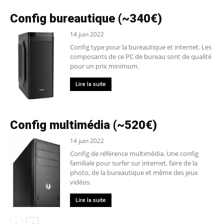
Config bureautique (~340€)
14 juin 2022
Config type pour la bureautique et internet. Les
composants de ce PC de bureau sont de qualité
pour un prix minimum.
Lire la suite
Config multimédia (~520€)
14 juin 2022
Config de référence multimédia. Une config
familiale pour surfer sur internet, faire de la
photo, de la bureautique et même des jeux
vidéos.
Lire la suite