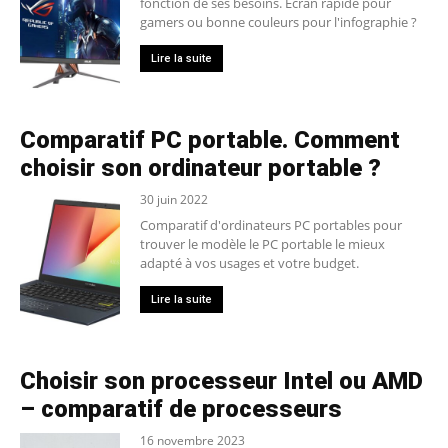
fonction de ses besoins. Ecran rapide pour
gamers ou bonne couleurs pour l'infographie ?
Lire la suite
Comparatif PC portable. Comment
choisir son ordinateur portable ?
30 juin 2022
Comparatif d'ordinateurs PC portables pour
trouver le modèle le PC portable le mieux
adapté à vos usages et votre budget.
Lire la suite
Choisir son processeur Intel ou AMD
– comparatif de processeurs
16 novembre 2023