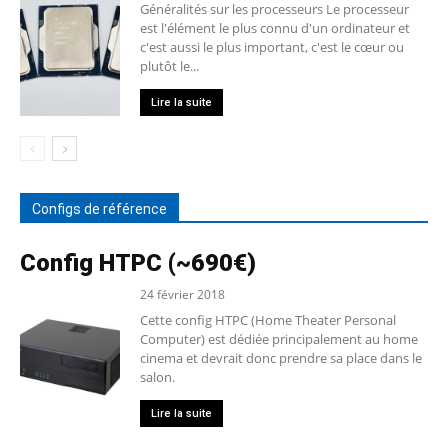
Généralités sur les processeurs Le processeur
est l'élément le plus connu d'un ordinateur et
c'est aussi le plus important, c'est le cœur ou
plutôt le...
Lire la suite
Configs de référence
Config HTPC (~690€)
24 février 2018
Cette config HTPC (Home Theater Personal
Computer) est dédiée principalement au home
cinema et devrait donc prendre sa place dans le
salon.
Lire la suite