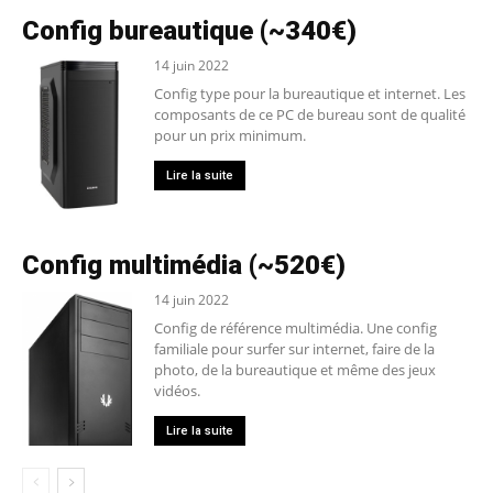
Config bureautique (~340€)
14 juin 2022
Config type pour la bureautique et internet. Les
composants de ce PC de bureau sont de qualité
pour un prix minimum.
Lire la suite
Config multimédia (~520€)
14 juin 2022
Config de référence multimédia. Une config
familiale pour surfer sur internet, faire de la
photo, de la bureautique et même des jeux
vidéos.
Lire la suite