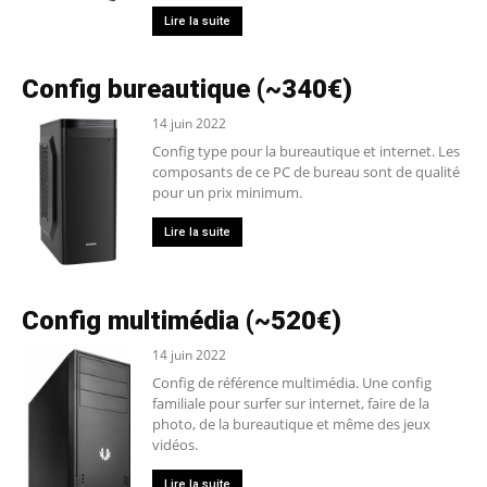
Lire la suite
Config bureautique (~340€)
14 juin 2022
Config type pour la bureautique et internet. Les
composants de ce PC de bureau sont de qualité
pour un prix minimum.
Lire la suite
Config multimédia (~520€)
14 juin 2022
Config de référence multimédia. Une config
familiale pour surfer sur internet, faire de la
photo, de la bureautique et même des jeux
vidéos.
Lire la suite