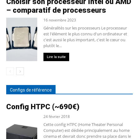
Choisir son processeur Intel ou AMD
– comparatif de processeurs
16 novembre 2023
Généralités sur les processeurs Le processeur
est l'élément le plus connu d'un ordinateur et
c'est aussi le plus important, c'est le cœur ou
plutôt le...
Lire la suite
Configs de référence
Config HTPC (~690€)
24 février 2018
Cette config HTPC (Home Theater Personal
Computer) est dédiée principalement au home
cinema et devrait donc prendre sa place dans le