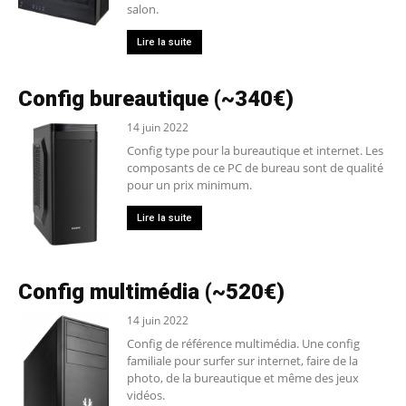
salon.
Lire la suite
Config bureautique (~340€)
14 juin 2022
Config type pour la bureautique et internet. Les
composants de ce PC de bureau sont de qualité
pour un prix minimum.
Lire la suite
Config multimédia (~520€)
14 juin 2022
Config de référence multimédia. Une config
familiale pour surfer sur internet, faire de la
photo, de la bureautique et même des jeux
vidéos.