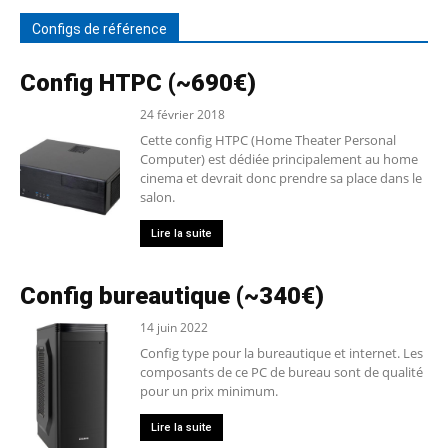
Configs de référence
Config HTPC (~690€)
24 février 2018
Cette config HTPC (Home Theater Personal
Computer) est dédiée principalement au home
cinema et devrait donc prendre sa place dans le
salon.
Lire la suite
Config bureautique (~340€)
14 juin 2022
Config type pour la bureautique et internet. Les
composants de ce PC de bureau sont de qualité
pour un prix minimum.
Lire la suite