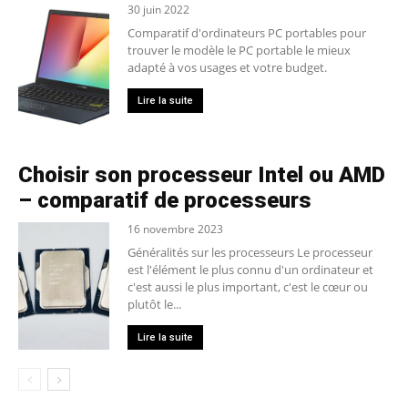
30 juin 2022
Comparatif d'ordinateurs PC portables pour
trouver le modèle le PC portable le mieux
adapté à vos usages et votre budget.
Lire la suite
Choisir son processeur Intel ou AMD
– comparatif de processeurs
16 novembre 2023
Généralités sur les processeurs Le processeur
est l'élément le plus connu d'un ordinateur et
c'est aussi le plus important, c'est le cœur ou
plutôt le...
Lire la suite