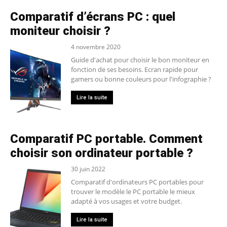
Comparatif d’écrans PC : quel
moniteur choisir ?
4 novembre 2020
Guide d'achat pour choisir le bon moniteur en
fonction de ses besoins. Ecran rapide pour
gamers ou bonne couleurs pour l'infographie ?
Lire la suite
Comparatif PC portable. Comment
choisir son ordinateur portable ?
30 juin 2022
Comparatif d'ordinateurs PC portables pour
trouver le modèle le PC portable le mieux
adapté à vos usages et votre budget.
Lire la suite