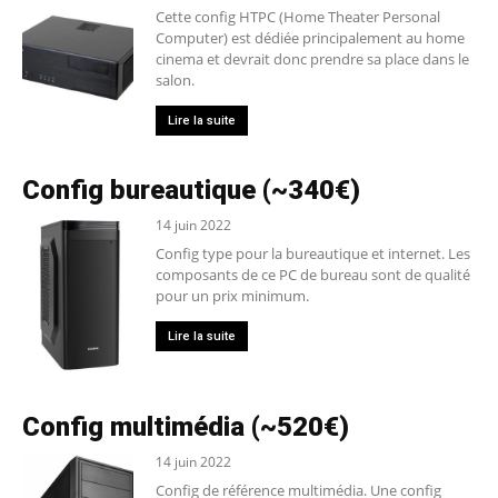
Cette config HTPC (Home Theater Personal
Computer) est dédiée principalement au home
cinema et devrait donc prendre sa place dans le
salon.
Lire la suite
Config bureautique (~340€)
14 juin 2022
Config type pour la bureautique et internet. Les
composants de ce PC de bureau sont de qualité
pour un prix minimum.
Lire la suite
Config multimédia (~520€)
14 juin 2022
Config de référence multimédia. Une config