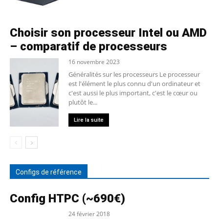
Choisir son processeur Intel ou AMD
– comparatif de processeurs
16 novembre 2023
Généralités sur les processeurs Le processeur
est l'élément le plus connu d'un ordinateur et
c'est aussi le plus important, c'est le cœur ou
plutôt le...
Lire la suite
Configs de référence
Config HTPC (~690€)
24 février 2018