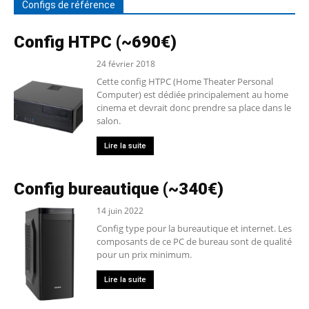
Configs de référence
Config HTPC (~690€)
24 février 2018
Cette config HTPC (Home Theater Personal
Computer) est dédiée principalement au home
cinema et devrait donc prendre sa place dans le
salon.
Lire la suite
Config bureautique (~340€)
14 juin 2022
Config type pour la bureautique et internet. Les
composants de ce PC de bureau sont de qualité
pour un prix minimum.
Lire la suite