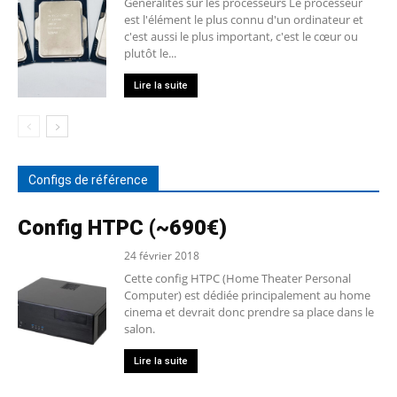
Généralités sur les processeurs Le processeur
est l'élément le plus connu d'un ordinateur et
c'est aussi le plus important, c'est le cœur ou
plutôt le...
Lire la suite
Configs de référence
Config HTPC (~690€)
24 février 2018
Cette config HTPC (Home Theater Personal
Computer) est dédiée principalement au home
cinema et devrait donc prendre sa place dans le
salon.
Lire la suite