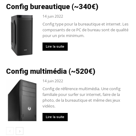
Config bureautique (~340€)
14 juin 2022
Config type pour la bureautique et internet. Les
composants de ce PC de bureau sont de qualité
pour un prix minimum.
Lire la suite
Config multimédia (~520€)
14 juin 2022
Config de référence multimédia. Une config
familiale pour surfer sur internet, faire de la
photo, de la bureautique et même des jeux
vidéos.
Lire la suite