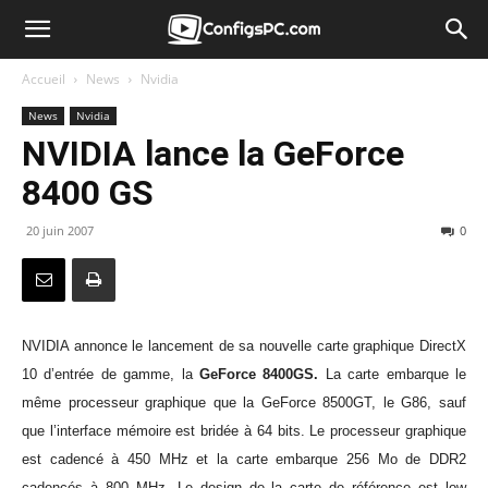
Accueil
News
Nvidia
News
Nvidia
NVIDIA lance la GeForce
8400 GS
20 juin 2007
0
NVIDIA annonce le lancement de sa nouvelle carte graphique DirectX
10 d’entrée de gamme, la
GeForce 8400GS.
La carte embarque le
même processeur graphique que la GeForce 8500GT, le G86, sauf
que l’interface mémoire est bridée à 64 bits. Le processeur graphique
est cadencé à 450 MHz et la carte embarque 256 Mo de DDR2
cadencés à 800 MHz. Le design de la carte de référence est low