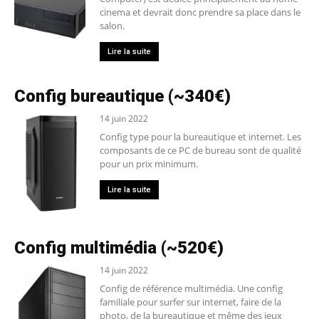
cinema et devrait donc prendre sa place dans le
salon.
Lire la suite
Config bureautique (~340€)
14 juin 2022
Config type pour la bureautique et internet. Les
composants de ce PC de bureau sont de qualité
pour un prix minimum.
Lire la suite
Config multimédia (~520€)
14 juin 2022
Config de référence multimédia. Une config
familiale pour surfer sur internet, faire de la
photo, de la bureautique et même des jeux