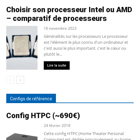
Choisir son processeur Intel ou AMD
– comparatif de processeurs
16 novembre 2023
Généralités sur les processeurs Le processeur
est l'élément le plus connu d'un ordinateur et
c'est aussi le plus important, c'est le cœur ou
plutôt le...
Lire la suite
Configs de référence
Config HTPC (~690€)
24 février 2018
Cette config HTPC (Home Theater Personal
Computer) est dédiée principalement au home