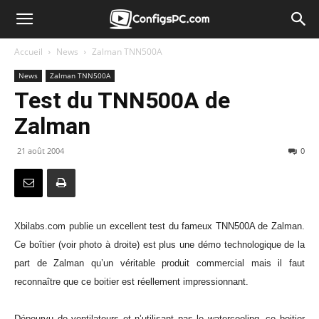
Accueil
News
Zalman TNN500A
News
Zalman TNN500A
Test du TNN500A de
Zalman
21 août 2004
0
Xbilabs.com publie un excellent test du fameux TNN500A de Zalman.
Ce boîtier (voir photo à droite) est plus une démo technologique de la
part de Zalman qu’un véritable produit commercial mais il faut
reconnaître que ce boitier est réellement impressionnant.
Dépourvu de ventilateurs et n’utilisant pas le watercooling, ce boitier