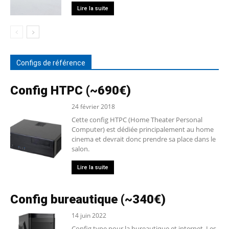
Lire la suite
Configs de référence
Config HTPC (~690€)
24 février 2018
Cette config HTPC (Home Theater Personal
Computer) est dédiée principalement au home
cinema et devrait donc prendre sa place dans le
salon.
Lire la suite
Config bureautique (~340€)
14 juin 2022
Config type pour la bureautique et internet. Les