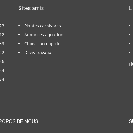
Sites amis
L
23
Plantes carnivores
12
Annonces aquarium
39
Choisir un objectif
22
Devis travaux
86
Fl
84
84
ROPOS DE NOUS
S