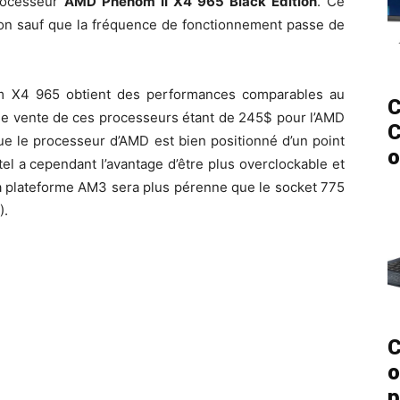
rocesseur
AMD Phenom II X4 965 Black Edition
. Ce
tion sauf que la fréquence de fonctionnement passe de
nom X4 965 obtient des performances comparables au
C
 de vente de ces processeurs étant de 245$ pour l’AMD
C
que le processeur d’AMD est bien positionné d’un point
o
el a cependant l’avantage d’être plus overclockable et
la plateforme AM3 sera plus pérenne que le socket 775
).
C
o
p