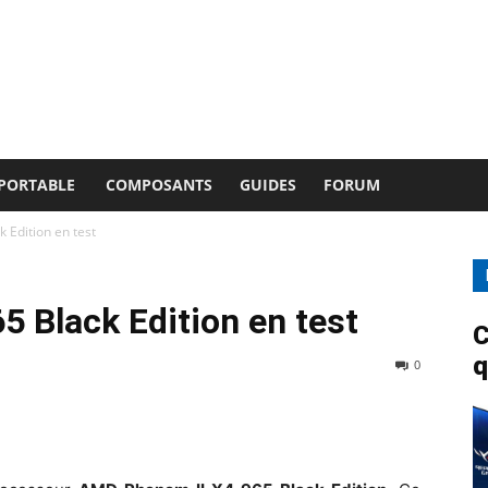
 PORTABLE
COMPOSANTS
GUIDES
FORUM
 Edition en test
 Black Edition en test
C
q
0