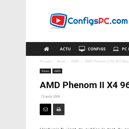
ConfigsPC.com
ACTU
CONFIGS
PC
Accueil
News
AMD
AMD Phenom II X4 965 Black
News
AMD
AMD Phenom II X4 965
13 août 2009