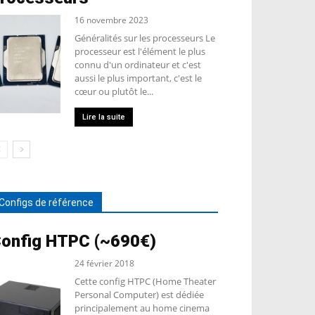
16 novembre 2023
Généralités sur les processeurs Le
processeur est l'élément le plus
connu d'un ordinateur et c'est
aussi le plus important, c'est le
cœur ou plutôt le...
Lire la suite
Configs de référence
onfig HTPC (~690€)
24 février 2018
Cette config HTPC (Home Theater
Personal Computer) est dédiée
principalement au home cinema