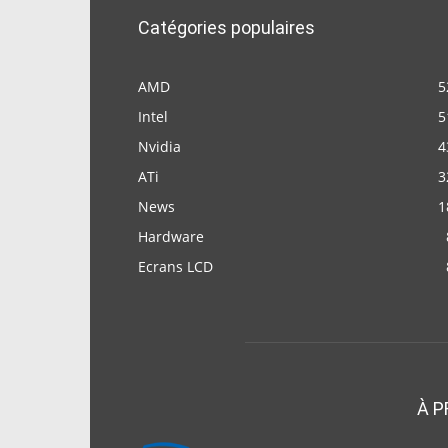
Catégories populaires
AMD
5
Intel
5
Nvidia
4
ATi
3
News
1
Hardware
Ecrans LCD
À P