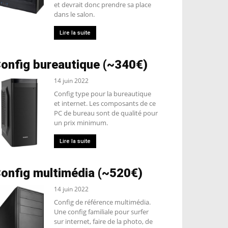
et devrait donc prendre sa place
dans le salon.
Lire la suite
onfig bureautique (~340€)
14 juin 2022
Config type pour la bureautique
et internet. Les composants de ce
PC de bureau sont de qualité pour
un prix minimum.
Lire la suite
onfig multimédia (~520€)
14 juin 2022
Config de référence multimédia.
Une config familiale pour surfer
sur internet, faire de la photo, de