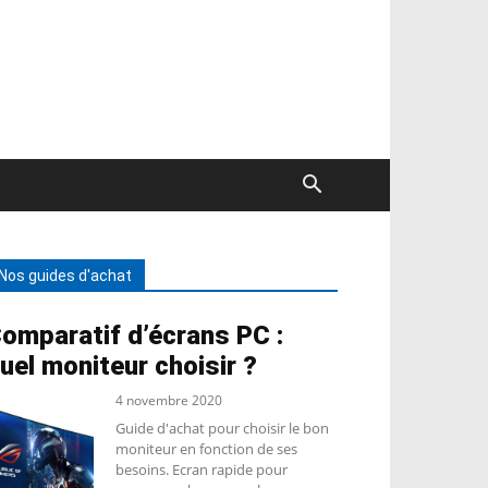
Nos guides d'achat
omparatif d’écrans PC :
uel moniteur choisir ?
4 novembre 2020
Guide d'achat pour choisir le bon
moniteur en fonction de ses
besoins. Ecran rapide pour