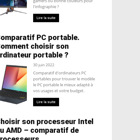
gamers ou bonne couleurs pour
l'infographie ?
Lire la suite
omparatif PC portable.
omment choisir son
rdinateur portable ?
30 juin 2022
Comparatif d'ordinateurs PC
portables pour trouver le modèle
le PC portable le mieux adapté à
vos usages et votre budget.
Lire la suite
hoisir son processeur Intel
u AMD – comparatif de
rocesseurs