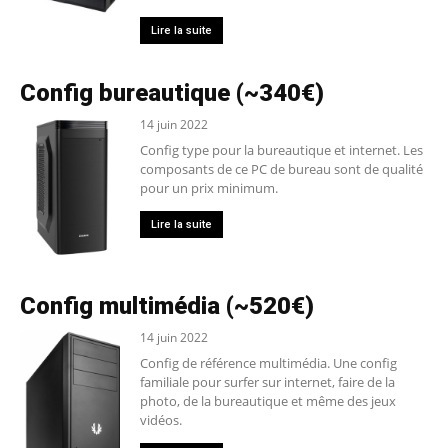
Lire la suite
Config bureautique (~340€)
14 juin 2022
Config type pour la bureautique et internet. Les
composants de ce PC de bureau sont de qualité
pour un prix minimum.
Lire la suite
Config multimédia (~520€)
14 juin 2022
Config de référence multimédia. Une config
familiale pour surfer sur internet, faire de la
photo, de la bureautique et même des jeux
vidéos.