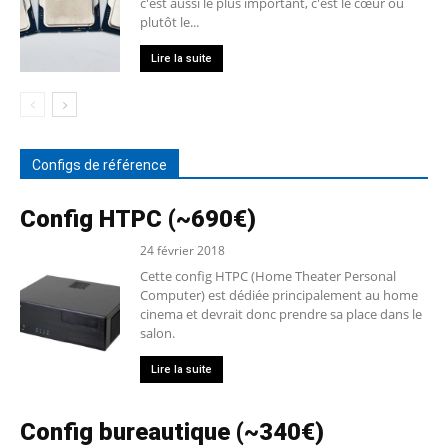
c'est aussi le plus important, c'est le cœur ou
plutôt le...
Lire la suite
Configs de référence
Config HTPC (~690€)
24 février 2018
Cette config HTPC (Home Theater Personal
Computer) est dédiée principalement au home
cinema et devrait donc prendre sa place dans le
salon.
Lire la suite
Config bureautique (~340€)