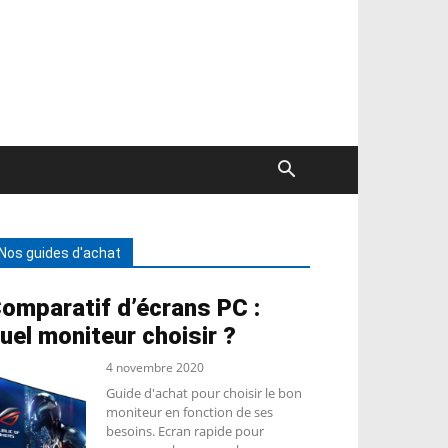
Nos guides d'achat
omparatif d’écrans PC :
uel moniteur choisir ?
4 novembre 2020
Guide d'achat pour choisir le bon
moniteur en fonction de ses
besoins. Ecran rapide pour