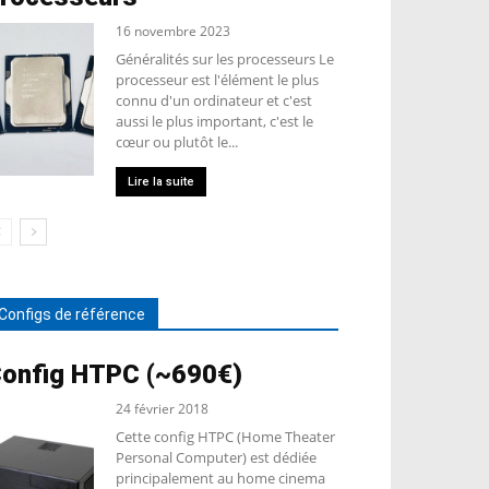
16 novembre 2023
Généralités sur les processeurs Le
processeur est l'élément le plus
connu d'un ordinateur et c'est
aussi le plus important, c'est le
cœur ou plutôt le...
Lire la suite
Configs de référence
onfig HTPC (~690€)
24 février 2018
Cette config HTPC (Home Theater
Personal Computer) est dédiée
principalement au home cinema