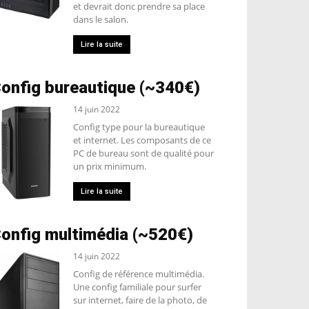
et devrait donc prendre sa place
dans le salon.
Lire la suite
onfig bureautique (~340€)
14 juin 2022
Config type pour la bureautique
et internet. Les composants de ce
PC de bureau sont de qualité pour
un prix minimum.
Lire la suite
onfig multimédia (~520€)
14 juin 2022
Config de référence multimédia.
Une config familiale pour surfer
sur internet, faire de la photo, de