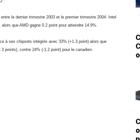
U :
re le dernier trimestre 2003 et le premier trimestre 2004. Intel
, alors que AMD gagne 0.2 point pour atteindre 14.9%.
C
âce à ses chipsets intégrés avec 33% (+1.3 point) alors que
C
 points), contre 24% (-1.2 point) pour le canadien.
o
C
o
p