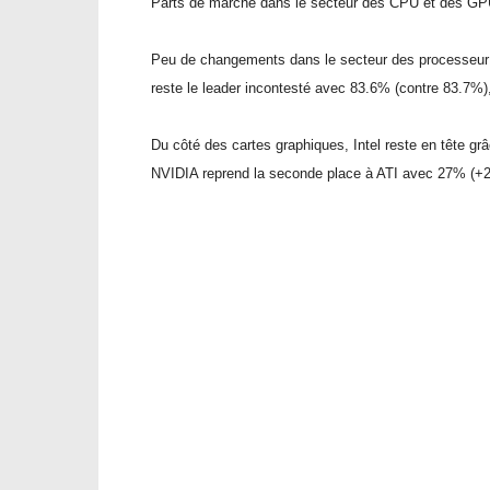
Parts de marché dans le secteur des CPU et des GP
Peu de changements dans le secteur des processeur ent
reste le leader incontesté avec 83.6% (contre 83.7%)
Du côté des cartes graphiques, Intel reste en tête gr
NVIDIA reprend la seconde place à ATI avec 27% (+2.3