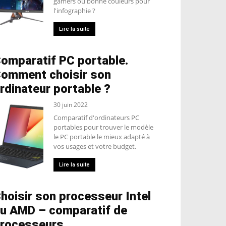
gamers ou bonne couleurs pour
l'infographie ?
Lire la suite
omparatif PC portable.
omment choisir son
rdinateur portable ?
30 juin 2022
Comparatif d'ordinateurs PC
portables pour trouver le modèle
le PC portable le mieux adapté à
vos usages et votre budget.
Lire la suite
hoisir son processeur Intel
u AMD – comparatif de
rocesseurs