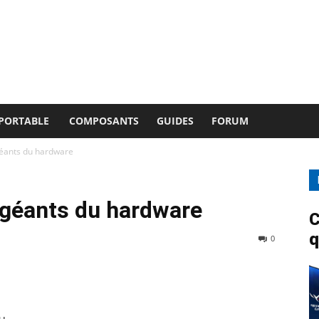
 PORTABLE
COMPOSANTS
GUIDES
FORUM
géants du hardware
 géants du hardware
C
q
0