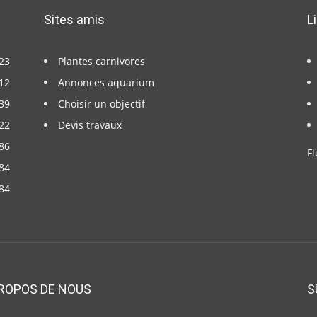
Sites amis
L
23
Plantes carnivores
12
Annonces aquarium
39
Choisir un objectif
22
Devis travaux
86
Fl
84
84
ROPOS DE NOUS
S