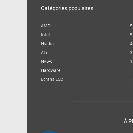
Catégories populaires
AMD
5
Intel
5
Nvidia
4
ATi
3
News
1
Hardware
Ecrans LCD
À P