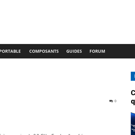
 PORTABLE
COMPOSANTS
GUIDES
FORUM
C
q
0