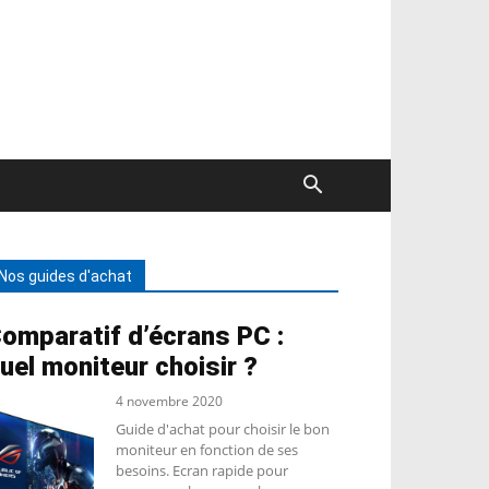
Nos guides d'achat
omparatif d’écrans PC :
uel moniteur choisir ?
4 novembre 2020
Guide d'achat pour choisir le bon
moniteur en fonction de ses
besoins. Ecran rapide pour