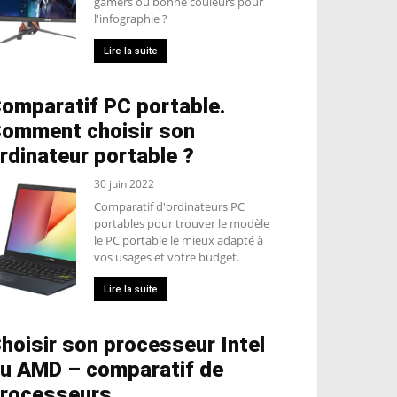
gamers ou bonne couleurs pour
l'infographie ?
Lire la suite
omparatif PC portable.
omment choisir son
rdinateur portable ?
30 juin 2022
Comparatif d'ordinateurs PC
portables pour trouver le modèle
le PC portable le mieux adapté à
vos usages et votre budget.
Lire la suite
hoisir son processeur Intel
u AMD – comparatif de
rocesseurs