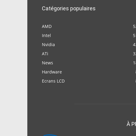
Catégories populaires
AMD
5
Intel
5
Nvidia
4
ATi
3
News
1
Hardware
Ecrans LCD
À P