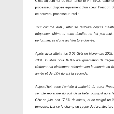
C’est aujourd’hui qu’Intel lance le P4 570J, cade
processeur dispose également d’un cœur Prescott de 
ce nouveau processeur Intel :
Tout comme AMD, Intel se retrouve depuis maint
fréquence. Même si cette dernière ne fait pas tout
performances d’une architecture donnée.
Après avoir atteint les 3.06 GHz en Novembre 2002, 
2004. 15 Mois pour 10.8% d’augmentation de fréquen
Netburst est clairement orientée vers la montée en fr
année et de 53% durant la seconde.
Aujourd’hui, avec l’arrivée à maturité du cœur Pres
semble reprendre du poil de la bête, puisqu’il aura 
GHz en juin, soit 17.6% de mieux, et ce malgré un lég
trimestre. Est-ce le champ du cygne de l’architecture