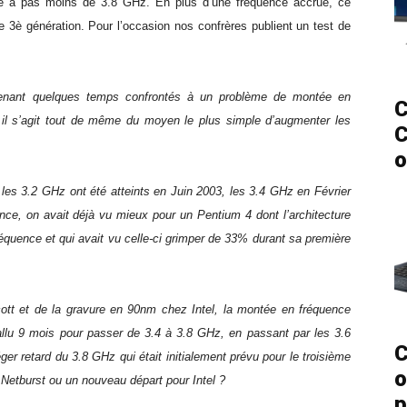
ncé à pas moins de 3.8 GHz. En plus d’une fréquence accrue, ce
3è génération. Pour l’occasion nos confrères publient un test de
enant quelques temps confrontés à un problème de montée en
C
, il s’agit tout de même du moyen le plus simple d’augmenter les
C
o
les 3.2 GHz ont été atteints en Juin 2003, les 3.4 GHz en Février
ce, on avait déjà vu mieux pour un Pentium 4 dont l’architecture
équence et qui avait vu celle-ci grimper de 33% durant sa première
cott et de la gravure en 90nm chez Intel, la montée en fréquence
fallu 9 mois pour passer de 3.4 à 3.8 GHz, en passant par les 3.6
C
er retard du 3.8 GHz qui était initialement prévu pour le troisième
o
 Netburst ou un nouveau départ pour Intel ?
p