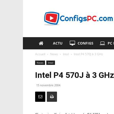
ConfigsPC.com
ACTU
CONFIGS
PC
Accueil
News
Intel
Intel P4 570J à 3 GHz
News
Intel
Intel P4 570J à 3 GHz
15 novembre 2004