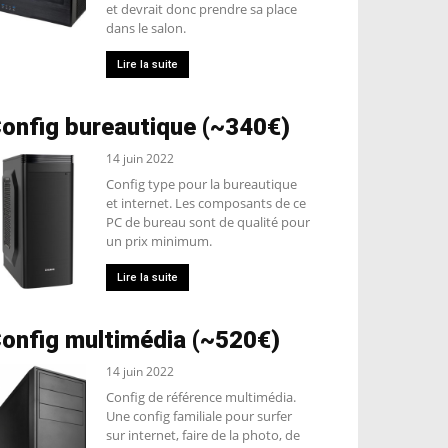
et devrait donc prendre sa place
dans le salon.
Lire la suite
onfig bureautique (~340€)
14 juin 2022
Config type pour la bureautique
et internet. Les composants de ce
PC de bureau sont de qualité pour
un prix minimum.
Lire la suite
onfig multimédia (~520€)
14 juin 2022
Config de référence multimédia.
Une config familiale pour surfer
sur internet, faire de la photo, de