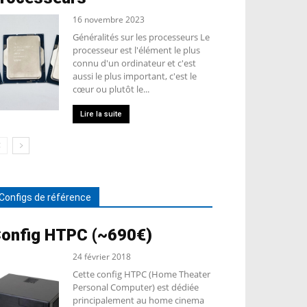
16 novembre 2023
Généralités sur les processeurs Le
processeur est l'élément le plus
connu d'un ordinateur et c'est
aussi le plus important, c'est le
cœur ou plutôt le...
Lire la suite
Configs de référence
onfig HTPC (~690€)
24 février 2018
Cette config HTPC (Home Theater
Personal Computer) est dédiée
principalement au home cinema