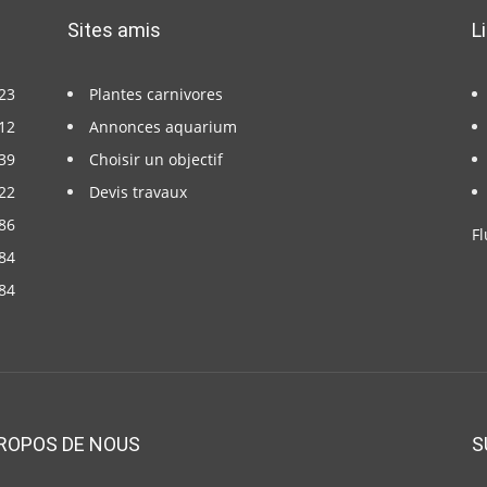
Sites amis
L
23
Plantes carnivores
12
Annonces aquarium
39
Choisir un objectif
22
Devis travaux
86
Fl
84
84
ROPOS DE NOUS
S