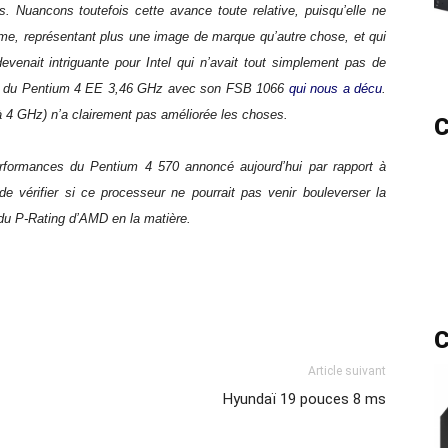
es. Nuancons toutefois cette avance toute relative, puisqu’elle ne
e, représentant plus une image de marque qu’autre chose, et qui
evenait intriguante pour Intel qui n’avait tout simplement pas de
rtie du Pentium 4 EE 3,46 GHz avec son FSB 1066
qui nous a décu
.
 à 4 GHz) n’a clairement pas améliorée les choses.
C
performances du Pentium 4 570 annoncé aujourd’hui par rapport à
e vérifier si ce processeur ne pourrait pas venir bouleverser la
 du P-Rating d’AMD en la matière.
C
Article suivant
Hyundaï 19 pouces 8 ms