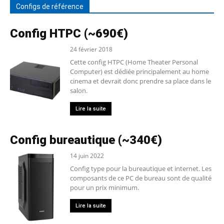
Configs de référence
Config HTPC (~690€)
24 février 2018
Cette config HTPC (Home Theater Personal
Computer) est dédiée principalement au home
cinema et devrait donc prendre sa place dans le
salon.
Lire la suite
Config bureautique (~340€)
14 juin 2022
Config type pour la bureautique et internet. Les
composants de ce PC de bureau sont de qualité
pour un prix minimum.
Lire la suite