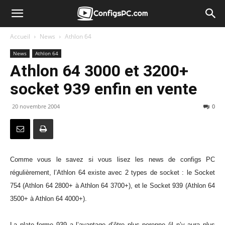
Accueil
News
Athlon 64
News
Athlon 64
Athlon 64 3000 et 3200+
socket 939 enfin en vente
20 novembre 2004
0
Comme vous le savez si vous lisez les news de configs PC
régulièrement, l’Athlon 64 existe avec 2 types de socket : le Socket
754 (Athlon 64 2800+ à Athlon 64 3700+), et le Socket 939 (Athlon 64
3500+ à Athlon 64 4000+).
La plate forme 939 a l’avantage d’être plus perenne (il n’y aura plus