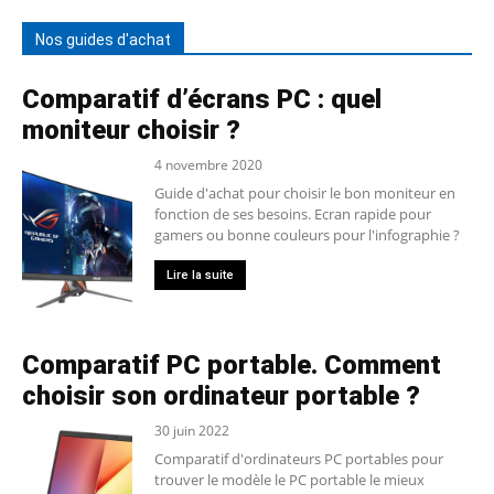
Nos guides d'achat
Comparatif d’écrans PC : quel
moniteur choisir ?
4 novembre 2020
Guide d'achat pour choisir le bon moniteur en
fonction de ses besoins. Ecran rapide pour
gamers ou bonne couleurs pour l'infographie ?
Lire la suite
Comparatif PC portable. Comment
choisir son ordinateur portable ?
30 juin 2022
Comparatif d'ordinateurs PC portables pour
trouver le modèle le PC portable le mieux