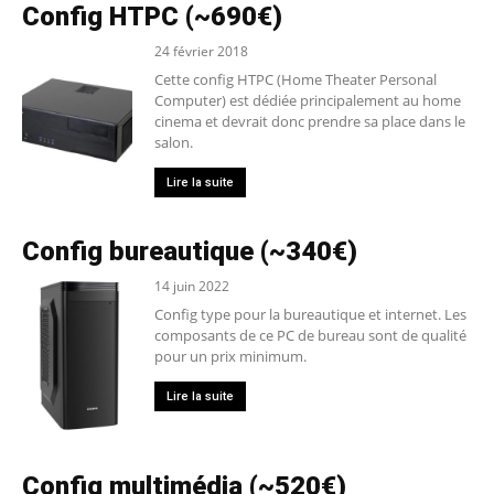
Config HTPC (~690€)
24 février 2018
Cette config HTPC (Home Theater Personal
Computer) est dédiée principalement au home
cinema et devrait donc prendre sa place dans le
salon.
Lire la suite
Config bureautique (~340€)
14 juin 2022
Config type pour la bureautique et internet. Les
composants de ce PC de bureau sont de qualité
pour un prix minimum.
Lire la suite
Config multimédia (~520€)