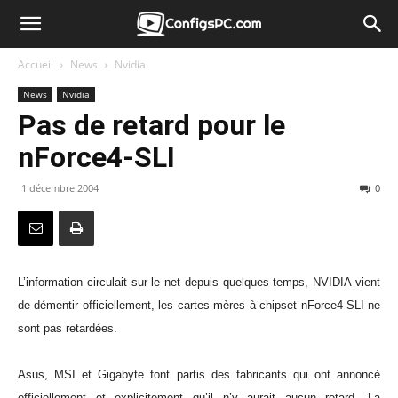
Accueil
News
Nvidia
News
Nvidia
Pas de retard pour le
nForce4-SLI
1 décembre 2004
0
L’information circulait sur le net depuis quelques temps, NVIDIA vient
de démentir officiellement, les cartes mères à chipset nForce4-SLI ne
sont pas retardées.
Asus, MSI et Gigabyte font partis des fabricants qui ont annoncé
officiellement et explicitement qu’il n’y aurait aucun retard. La