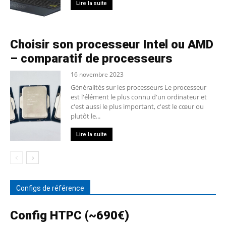
Lire la suite
Choisir son processeur Intel ou AMD
– comparatif de processeurs
16 novembre 2023
Généralités sur les processeurs Le processeur
est l'élément le plus connu d'un ordinateur et
c'est aussi le plus important, c'est le cœur ou
plutôt le...
Lire la suite
Configs de référence
Config HTPC (~690€)