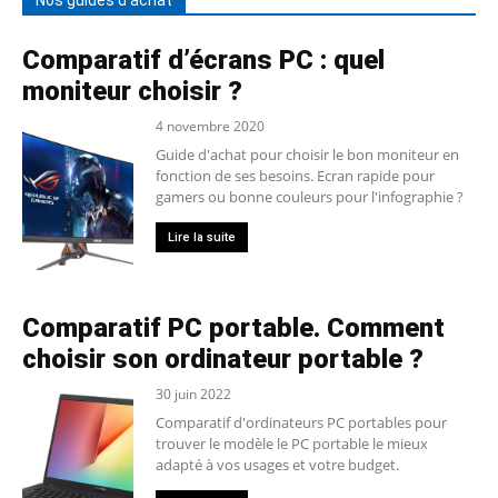
Nos guides d'achat
Comparatif d’écrans PC : quel
moniteur choisir ?
4 novembre 2020
Guide d'achat pour choisir le bon moniteur en
fonction de ses besoins. Ecran rapide pour
gamers ou bonne couleurs pour l'infographie ?
Lire la suite
Comparatif PC portable. Comment
choisir son ordinateur portable ?
30 juin 2022
Comparatif d'ordinateurs PC portables pour
trouver le modèle le PC portable le mieux
adapté à vos usages et votre budget.