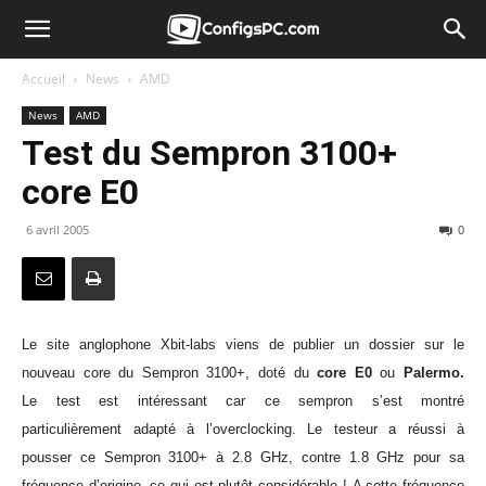
Accueil
News
AMD
News
AMD
Test du Sempron 3100+
core E0
6 avril 2005
0
Le site
anglophone Xbit-labs viens de publier un dossier sur le
nouveau core du Sempron 3100+, doté du
core E0
ou
Palermo.
Le test est intéressant car ce sempron s’est montré
particulièrement adapté à l’overclocking. Le testeur a réussi à
pousser ce Sempron 3100+ à 2.8 GHz, contre 1.8 GHz pour sa
fréquence d’origine, ce qui est plutôt considérable ! A cette fréquence