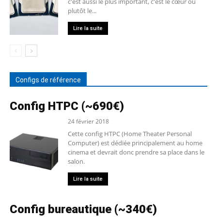
c'est aussi le plus important, c'est le cœur ou
plutôt le...
Lire la suite
Configs de référence
Config HTPC (~690€)
24 février 2018
Cette config HTPC (Home Theater Personal
Computer) est dédiée principalement au home
cinema et devrait donc prendre sa place dans le
salon.
Lire la suite
Config bureautique (~340€)