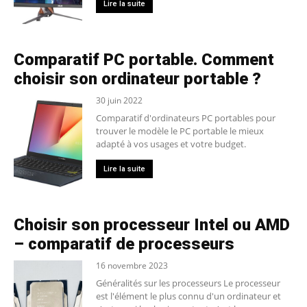
Lire la suite
Comparatif PC portable. Comment
choisir son ordinateur portable ?
30 juin 2022
Comparatif d'ordinateurs PC portables pour
trouver le modèle le PC portable le mieux
adapté à vos usages et votre budget.
Lire la suite
Choisir son processeur Intel ou AMD
– comparatif de processeurs
16 novembre 2023
Généralités sur les processeurs Le processeur
est l'élément le plus connu d'un ordinateur et