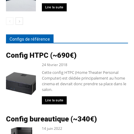
Lire la suite
Configs de référence
Config HTPC (~690€)
24 février 2018
Cette config HTPC (Home Theater Personal
Computer) est dédiée principalement au home
cinema et devrait donc prendre sa place dans le
salon.
Lire la suite
Config bureautique (~340€)
14 juin 2022