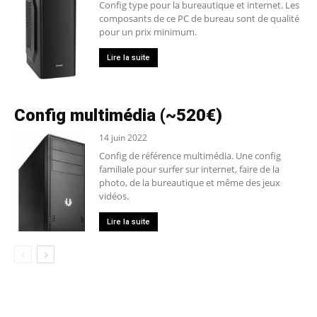
Config type pour la bureautique et internet. Les
composants de ce PC de bureau sont de qualité
pour un prix minimum.
Lire la suite
Config multimédia (~520€)
14 juin 2022
Config de référence multimédia. Une config
familiale pour surfer sur internet, faire de la
photo, de la bureautique et même des jeux
vidéos.
Lire la suite