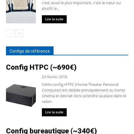
c'est aussi le plus important, c'est le cœur ou
plutôt le...
Lire la suite
Configs de référence
Config HTPC (~690€)
24 février 2018
Cette config HTPC (Home Theater Personal
Computer) est dédiée principalement au home
cinema et devrait donc prendre sa place dans le
salon.
Lire la suite
Config bureautique (~340€)