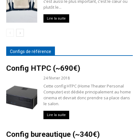
c'est aussi le plus important, c'est le cœur ou
plutôt le...
Lire la suite
Configs de référence
Config HTPC (~690€)
24 février 2018
Cette config HTPC (Home Theater Personal
Computer) est dédiée principalement au home
cinema et devrait donc prendre sa place dans
le salon.
Lire la suite
Config bureautique (~340€)