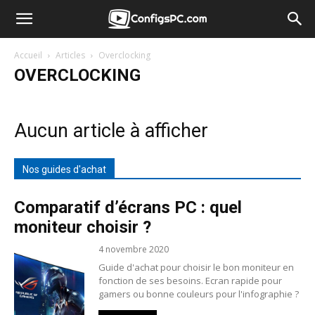
Accueil
Articles
Overclocking
OVERCLOCKING
Aucun article à afficher
Nos guides d'achat
Comparatif d’écrans PC : quel
moniteur choisir ?
4 novembre 2020
Guide d'achat pour choisir le bon moniteur en
fonction de ses besoins. Ecran rapide pour
gamers ou bonne couleurs pour l'infographie ?