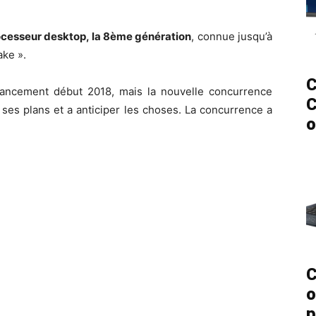
cesseur desktop, la 8ème génération
, connue jusqu’à
ake ».
C
e lancement début 2018, mais la nouvelle concurrence
C
 ses plans et a anticiper les choses. La concurrence a
o
C
o
p