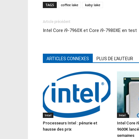
TAGS
coffee lake
kaby lake
Article précédent
Intel Core i9-7960X et Core i9-7980XE en test
ARTICLES CONNEXES
PLUS DE L'AUTEUR
Intel
Intel
Processeurs Intel : pénurie et
Intel Core i
hausse des prix
9600K lancé
semaines