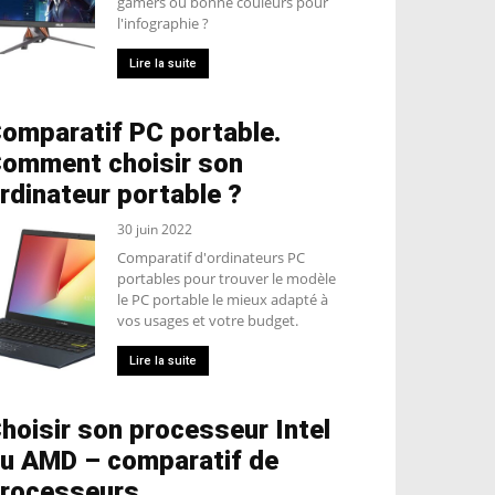
gamers ou bonne couleurs pour
l'infographie ?
Lire la suite
omparatif PC portable.
omment choisir son
rdinateur portable ?
30 juin 2022
Comparatif d'ordinateurs PC
portables pour trouver le modèle
le PC portable le mieux adapté à
vos usages et votre budget.
Lire la suite
hoisir son processeur Intel
u AMD – comparatif de
rocesseurs