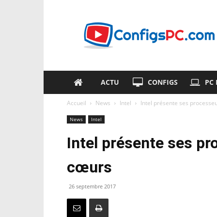
ConfigsPC.com
ACTU
CONFIGS
PC
Accueil
News
Intel
Intel présente ses processe
News
Intel
Intel présente ses p
cœurs
26 septembre 2017