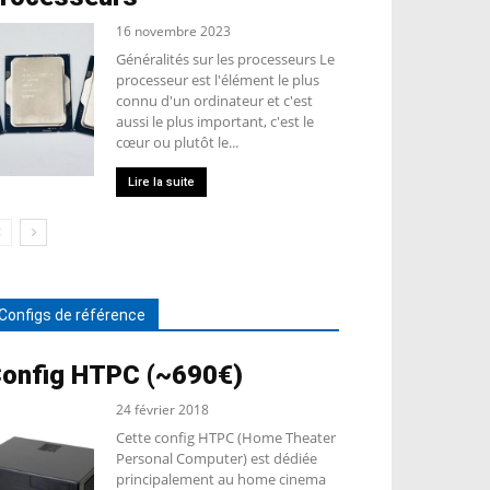
16 novembre 2023
Généralités sur les processeurs Le
processeur est l'élément le plus
connu d'un ordinateur et c'est
aussi le plus important, c'est le
cœur ou plutôt le...
Lire la suite
Configs de référence
onfig HTPC (~690€)
24 février 2018
Cette config HTPC (Home Theater
Personal Computer) est dédiée
principalement au home cinema