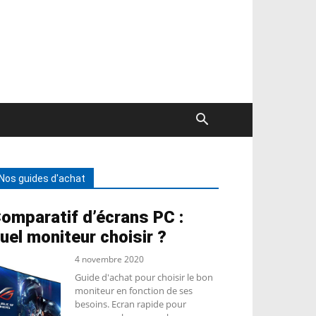
Nos guides d'achat
omparatif d’écrans PC :
uel moniteur choisir ?
4 novembre 2020
Guide d'achat pour choisir le bon
moniteur en fonction de ses
besoins. Ecran rapide pour