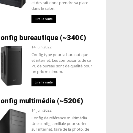
et devrait donc prendre sa place
dans le salon.
Lire la suite
onfig bureautique (~340€)
14 juin 2022
Config type pour la bureautique
et internet. Les composants de ce
PC de bureau sont de qualité pour
un prix minimum.
Lire la suite
onfig multimédia (~520€)
14 juin 2022
Config de référence multimédia.
Une config familiale pour surfer
sur internet, faire de la photo, de