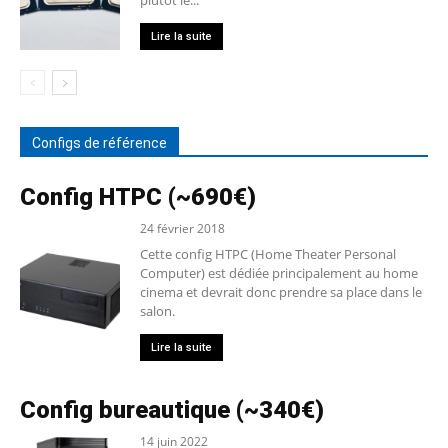
plutôt le...
Lire la suite
Configs de référence
Config HTPC (~690€)
24 février 2018
Cette config HTPC (Home Theater Personal
Computer) est dédiée principalement au home
cinema et devrait donc prendre sa place dans le
salon.
Lire la suite
Config bureautique (~340€)
14 juin 2022