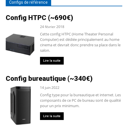
Configs de référence
Config HTPC (~690€)
24 février 2018
Cette config HTPC (Home Theater Personal
Computer) est dédiée principalement au home
cinema et devrait donc prendre sa place dans le
salon.
Lire la suite
Config bureautique (~340€)
14 juin 2022
Config type pour la bureautique et internet. Les
composants de ce PC de bureau sont de qualité
pour un prix minimum.
Lire la suite