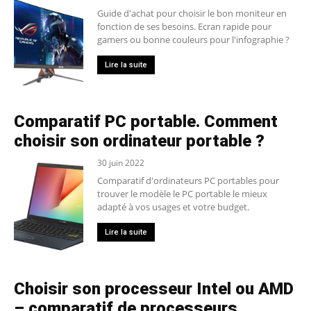
Guide d'achat pour choisir le bon moniteur en
fonction de ses besoins. Ecran rapide pour
gamers ou bonne couleurs pour l'infographie ?
Lire la suite
Comparatif PC portable. Comment
choisir son ordinateur portable ?
30 juin 2022
Comparatif d'ordinateurs PC portables pour
trouver le modèle le PC portable le mieux
adapté à vos usages et votre budget.
Lire la suite
Choisir son processeur Intel ou AMD
– comparatif de processeurs