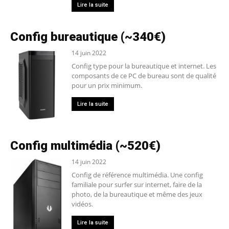
Lire la suite
Config bureautique (~340€)
14 juin 2022
Config type pour la bureautique et internet. Les
composants de ce PC de bureau sont de qualité
pour un prix minimum.
Lire la suite
Config multimédia (~520€)
14 juin 2022
Config de référence multimédia. Une config
familiale pour surfer sur internet, faire de la
photo, de la bureautique et même des jeux
vidéos.
Lire la suite