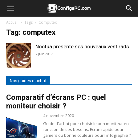
Accueil
Tags
Computex
Tag: computex
Noctua présente ses nouveaux ventirads
7 juin 2017
Nos guides d'achat
Comparatif d’écrans PC : quel
moniteur choisir ?
4 novembre 2020
Guide d'achat pour choisir le bon moniteur en
fonction de ses besoins. Ecran rapide pour
gamers ou bonne couleurs pour l'infographie ?