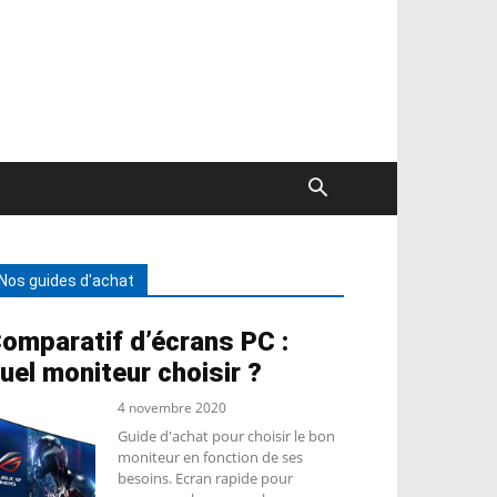
Nos guides d'achat
omparatif d’écrans PC :
uel moniteur choisir ?
4 novembre 2020
Guide d'achat pour choisir le bon
moniteur en fonction de ses
besoins. Ecran rapide pour