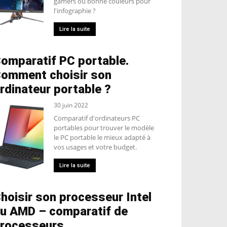
gamers ou bonne couleurs pour
l'infographie ?
Lire la suite
omparatif PC portable.
omment choisir son
rdinateur portable ?
30 juin 2022
Comparatif d'ordinateurs PC
portables pour trouver le modèle
le PC portable le mieux adapté à
vos usages et votre budget.
Lire la suite
hoisir son processeur Intel
u AMD – comparatif de
rocesseurs