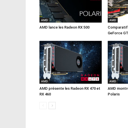
AMD
AMD
AMD lance les Radeon RX 500
Comparatif 
GeForce GT
AMD
AMD
AMD présente les Radeon RX 470 et
AMD montre 
RX 460
Polaris