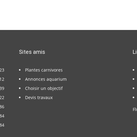
Sites amis
L
23
Plantes carnivores
12
Annonces aquarium
39
Choisir un objectif
22
Devis travaux
86
Fl
84
84