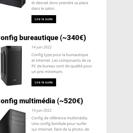
et devrait donc prendre sa place
dans le salon.
Lire la suite
onfig bureautique (~340€)
14 juin 2022
Config type pour la bureautique
et internet. Les composants de ce
PC de bureau sont de qualité pour
un prix minimum.
Lire la suite
onfig multimédia (~520€)
14 juin 2022
Config de référence multimédia.
Une config familiale pour surfer
sur internet, faire de la photo, de