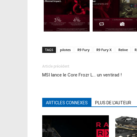
TAGS
pilotes
R9 Fury
R9 Fury X
Relive
R
Article précédent
MSI lance le Core Frozr L… un ventirad !
ARTICLES CONNEXES
PLUS DE L'AUTEUR