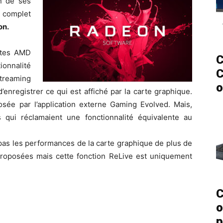
n de ses
 complet
on.
otes AMD
C
onnalité
C
streaming
o
enregistrer ce qui est affiché par la carte graphique.
posée par l’application externe Gaming Evolved. Mais,
 qui réclamaient une fonctionnalité équivalente au
as les performances de la carte graphique de plus de
proposées mais cette fonction ReLive est uniquement
C
o
p