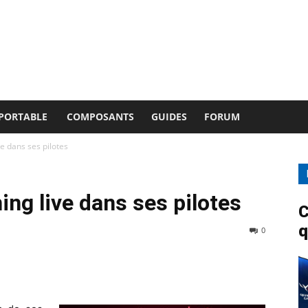
 PORTABLE
COMPOSANTS
GUIDES
FORUM
e dans ses pilotes
ng live dans ses pilotes
C
q
0