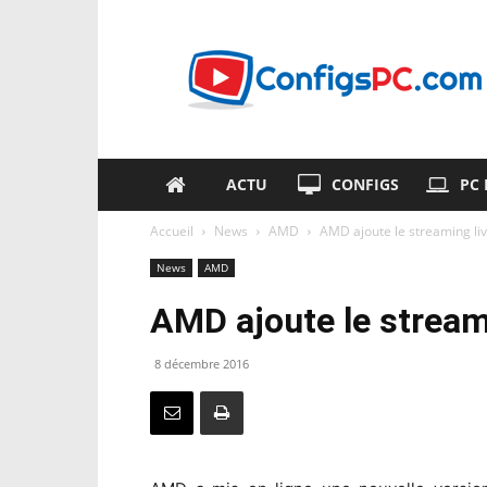
ConfigsPC.com
ACTU
CONFIGS
PC
Accueil
News
AMD
AMD ajoute le streaming liv
News
AMD
AMD ajoute le streami
8 décembre 2016