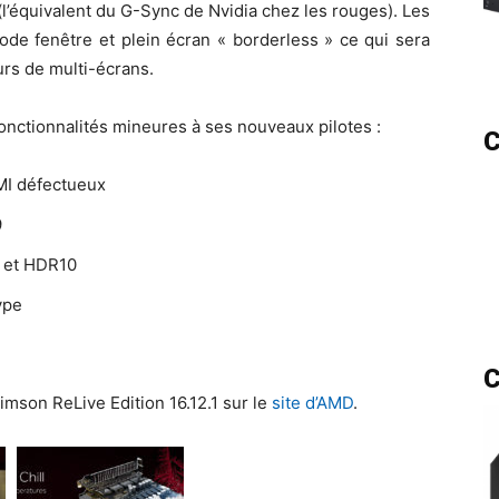
’équivalent du G-Sync de Nvidia chez les rouges). Les
ode fenêtre et plein écran « borderless » ce qui sera
eurs de multi-écrans.
nctionnalités mineures à ses nouveaux pilotes :
C
MI défectueux
9
 et HDR10
ype
C
mson ReLive Edition 16.12.1 sur le
site d’AMD
.