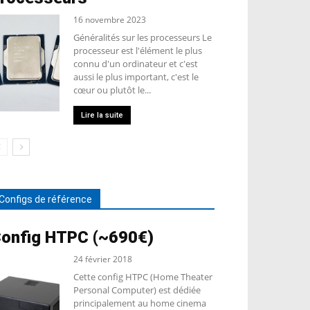
16 novembre 2023
Généralités sur les processeurs Le
processeur est l'élément le plus
connu d'un ordinateur et c'est
aussi le plus important, c'est le
cœur ou plutôt le...
Lire la suite
Configs de référence
onfig HTPC (~690€)
24 février 2018
Cette config HTPC (Home Theater
Personal Computer) est dédiée
principalement au home cinema