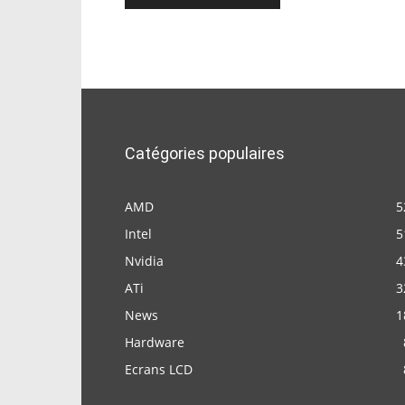
Catégories populaires
AMD
5
Intel
5
Nvidia
4
ATi
3
News
1
Hardware
Ecrans LCD