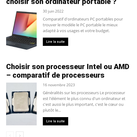
choisir son ordinateur portable ?
30 juin 2022
Comparatif d'ordinateurs PC portables pour
trouver le modèle le PC portable le mieux
adapté à vos usages et votre budget.
Lire la suite
Choisir son processeur Intel ou AMD
– comparatif de processeurs
16 novembre 2023
Généralités sur les processeurs Le processeur
est l'élément le plus connu d'un ordinateur et
c'est aussi le plus important, c'est le cœur ou
plutôt le...
Lire la suite