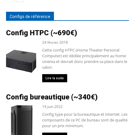
Configs de référence
Config HTPC (~690€)
24 février 2018
Cette config HTPC (Home Theater Personal
Computer) est dédiée principalement au home
cinema et devrait donc prendre sa place dans le
salon.
Lire la suite
Config bureautique (~340€)
14 juin 2022
Config type pour la bureautique et internet. Les
composants de ce PC de bureau sont de qualité
pour un prix minimum.