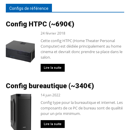
Configs de référence
Config HTPC (~690€)
24 février 2018
Cette config HTPC (Home Theater Personal
Computer) est dédiée principalement au home
cinema et devrait donc prendre sa place dans le
salon.
Lire la suite
Config bureautique (~340€)
14 juin 2022
Config type pour la bureautique et internet. Les
composants de ce PC de bureau sont de qualité
pour un prix minimum.
Lire la suite