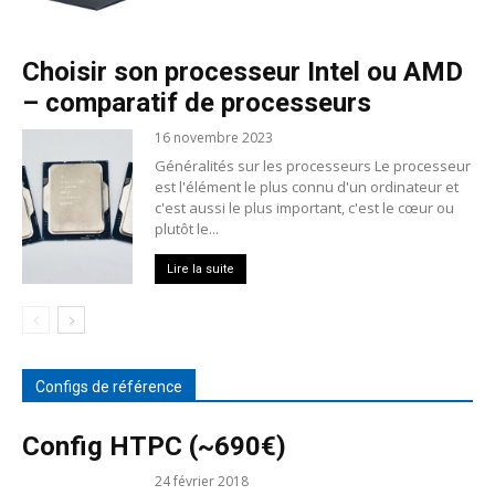
Choisir son processeur Intel ou AMD
– comparatif de processeurs
16 novembre 2023
Généralités sur les processeurs Le processeur
est l'élément le plus connu d'un ordinateur et
c'est aussi le plus important, c'est le cœur ou
plutôt le...
Lire la suite
Configs de référence
Config HTPC (~690€)
24 février 2018