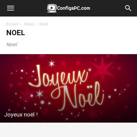
Accueil
News
Noel
NOEL
Noel
Joyeux noël !