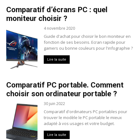
Comparatif d’écrans PC : quel
moniteur choisir ?
4 novembre 2020
Guide d'achat pour choisir le bon moniteur en
fonction de ses besoins. Ecran rapide pour
gamers ou bonne couleurs pour l'infographie ?
Lire la suite
Comparatif PC portable. Comment
choisir son ordinateur portable ?
30 juin 2022
Comparatif d'ordinateurs PC portables pour
trouver le modèle le PC portable le mieux
adapté à vos usages et votre budget.
Lire la suite