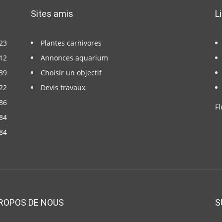
Sites amis
L
23
Plantes carnivores
12
Annonces aquarium
39
Choisir un objectif
22
Devis travaux
86
Fl
84
84
ROPOS DE NOUS
S