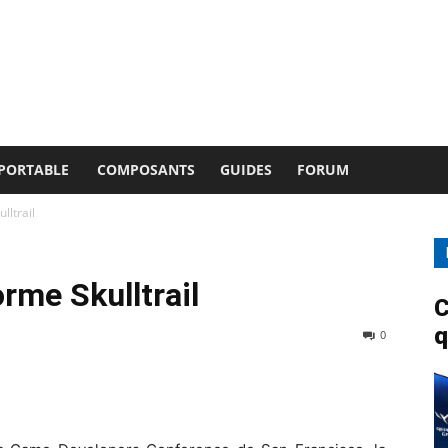
 PORTABLE
COMPOSANTS
GUIDES
FORUM
lltrail
orme Skulltrail
C
q
0