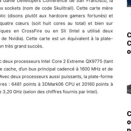
e la Game Developers Conference de San Francisco, la
x sockets (nom de code Skulltrail). Cette carte mère
ic (disons plutôt aux hardcore gamers fortunés) et
 quatre cœurs (soit huit cores au total) et bien sur
hiques en CrossFire ou en Sli (Intel a utilisé deux
C
de Nvidia). Cette carte est un équivalent à la plate-
C
un très grand succès.
o
vec deux processeurs Intel Core 2 Extreme QX9775 (tant
e cache, d’un bus principal cadencé à 1600 MHz et de
Avec deux processeurs aussi puissants, la plate-forme
aires : 6481 points à 3DMark06 CPU et 20160 points à
3,20 GHz (selon des chiffres fournis par Intel).
C
o
p