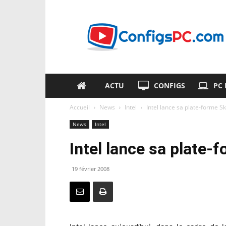
ConfigsPC.com
ACTU
CONFIGS
PC
Accueil
News
Intel
Intel lance sa plate-forme Sku
News
Intel
Intel lance sa plate-f
19 février 2008