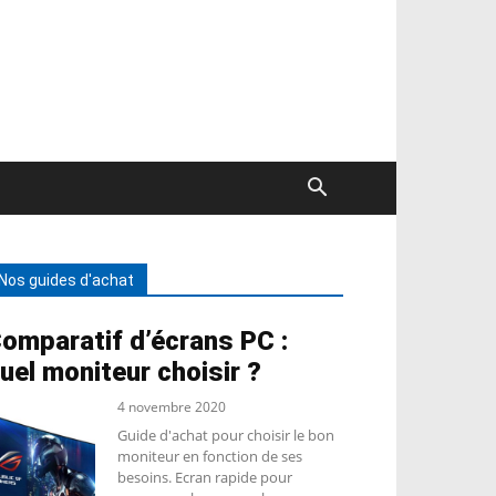
Nos guides d'achat
omparatif d’écrans PC :
uel moniteur choisir ?
4 novembre 2020
Guide d'achat pour choisir le bon
moniteur en fonction de ses
besoins. Ecran rapide pour