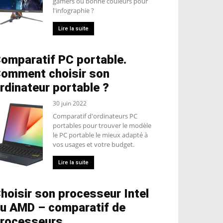
gamers ou bonne couleurs pour
l'infographie ?
Lire la suite
omparatif PC portable.
omment choisir son
rdinateur portable ?
30 juin 2022
Comparatif d'ordinateurs PC
portables pour trouver le modèle
le PC portable le mieux adapté à
vos usages et votre budget.
Lire la suite
hoisir son processeur Intel
u AMD – comparatif de
rocesseurs