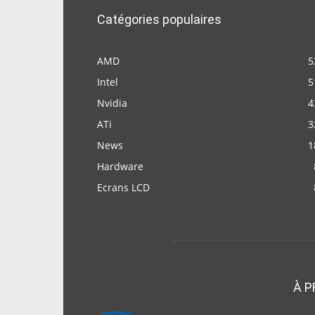
Catégories populaires
AMD
5
Intel
5
Nvidia
4
ATi
3
News
1
Hardware
Ecrans LCD
À P