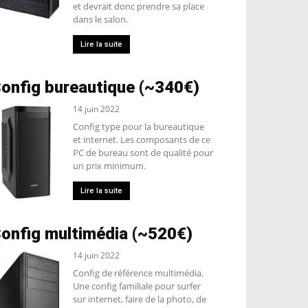
et devrait donc prendre sa place
dans le salon.
Lire la suite
onfig bureautique (~340€)
14 juin 2022
Config type pour la bureautique
et internet. Les composants de ce
PC de bureau sont de qualité pour
un prix minimum.
Lire la suite
onfig multimédia (~520€)
14 juin 2022
Config de référence multimédia.
Une config familiale pour surfer
sur internet, faire de la photo, de