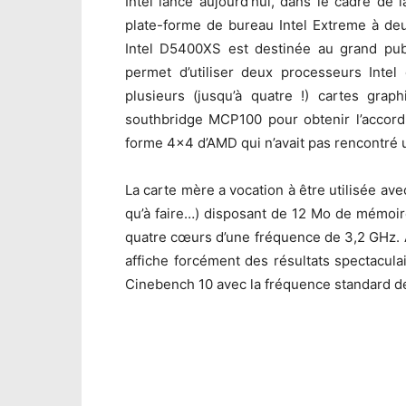
Intel lance aujourd’hui, dans le cadre d
plate-forme de bureau Intel Extreme à deu
Intel D5400XS est destinée au grand publ
permet d’utiliser deux processeurs Intel
plusieurs (jusqu’à quatre !) cartes grap
southbridge MCP100 pour obtenir l’accord 
forme 4×4 d’AMD qui n’avait pas rencontré 
La carte mère a vocation à être utilisée a
qu’à faire…) disposant de 12 Mo de mémoir
quatre cœurs d’une fréquence de 3,2 GHz. 
affiche forcément des résultats spectacul
Cinebench 10 avec la fréquence standard de 