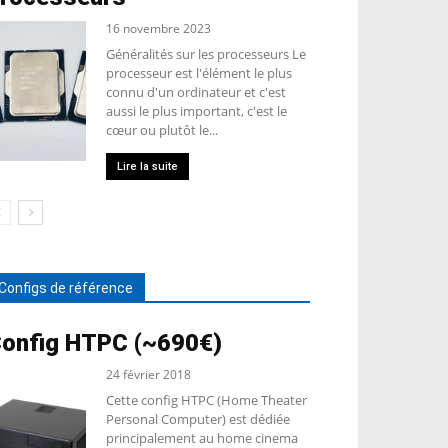
16 novembre 2023
Généralités sur les processeurs Le
processeur est l'élément le plus
connu d'un ordinateur et c'est
aussi le plus important, c'est le
cœur ou plutôt le...
Lire la suite
Configs de référence
onfig HTPC (~690€)
24 février 2018
Cette config HTPC (Home Theater
Personal Computer) est dédiée
principalement au home cinema