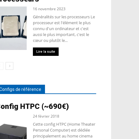
16 novembre 2023
Généralités sur les processeurs Le
processeur est l'élément le plus
connu d'un ordinateur et c'est
aussi le plus important, c'est le
cœur ou plutôt le...
Lire la suite
Configs de référence
onfig HTPC (~690€)
24 février 2018
Cette config HTPC (Home Theater
Personal Computer) est dédiée
principalement au home cinema