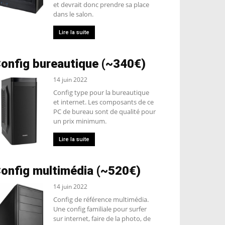
et devrait donc prendre sa place
dans le salon.
Lire la suite
onfig bureautique (~340€)
14 juin 2022
Config type pour la bureautique
et internet. Les composants de ce
PC de bureau sont de qualité pour
un prix minimum.
Lire la suite
onfig multimédia (~520€)
14 juin 2022
Config de référence multimédia.
Une config familiale pour surfer
sur internet, faire de la photo, de