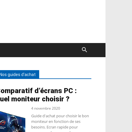
Nos guides d'achat
omparatif d’écrans PC :
uel moniteur choisir ?
4 novembre 2020
Guide d'achat pour choisir le bon
moniteur en fonction de ses
besoins. Ecran rapide pour