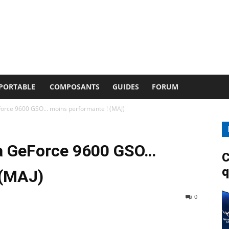
 PORTABLE
COMPOSANTS
GUIDES
FORUM
eForce 9600 GSO… moins performante ! (MAJ)
la GeForce 9600 GSO…
C
q
 (MAJ)
0