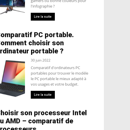
gamers ou bonne couleurs pour
l'infographie ?
Lire la suite
omparatif PC portable.
omment choisir son
rdinateur portable ?
30 juin 2022
Comparatif d'ordinateurs PC
portables pour trouver le modèle
le PC portable le mieux adapté à
vos usages et votre budget.
Lire la suite
hoisir son processeur Intel
u AMD – comparatif de
rocesseurs