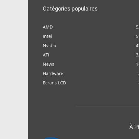
Catégories populaires
AMD
5
Intel
5
Nvidia
4
ATi
3
News
1
Hardware
Ecrans LCD
À P