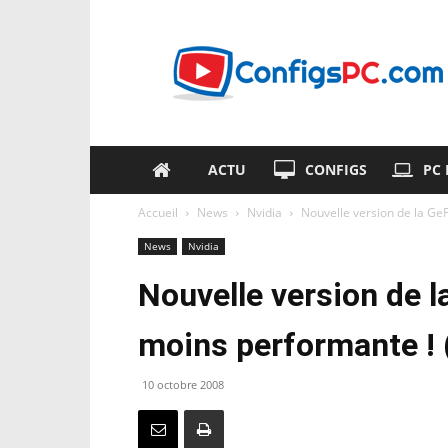
ConfigsPC.com
ACTU
CONFIGS
PC
Accueil
News
Nvidia
Nouvelle version de la G
News
Nvidia
Nouvelle version de 
moins performante !
10 octobre 2008