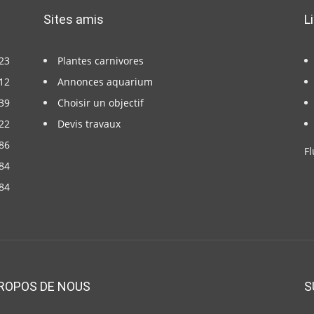
Sites amis
L
23
Plantes carnivores
12
Annonces aquarium
39
Choisir un objectif
22
Devis travaux
86
Fl
84
84
ROPOS DE NOUS
S