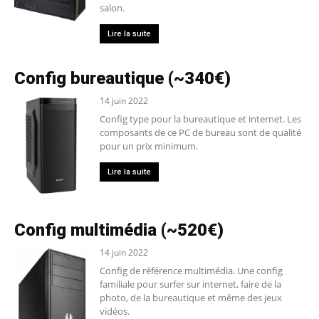
salon.
Lire la suite
Config bureautique (~340€)
14 juin 2022
Config type pour la bureautique et internet. Les
composants de ce PC de bureau sont de qualité
pour un prix minimum.
Lire la suite
Config multimédia (~520€)
14 juin 2022
Config de référence multimédia. Une config
familiale pour surfer sur internet, faire de la
photo, de la bureautique et même des jeux
vidéos.