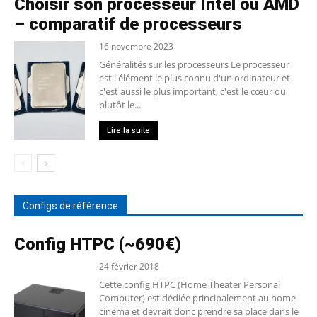
Choisir son processeur Intel ou AMD
– comparatif de processeurs
16 novembre 2023
Généralités sur les processeurs Le processeur
est l'élément le plus connu d'un ordinateur et
c'est aussi le plus important, c'est le cœur ou
plutôt le...
Lire la suite
Configs de référence
Config HTPC (~690€)
24 février 2018
Cette config HTPC (Home Theater Personal
Computer) est dédiée principalement au home
cinema et devrait donc prendre sa place dans le