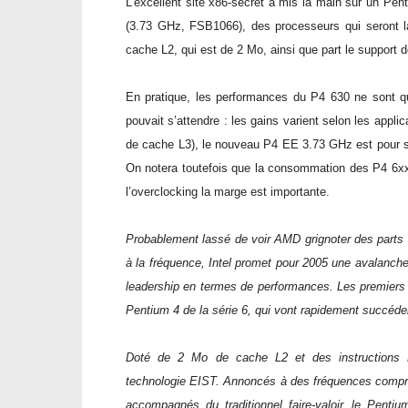
L’excellent site x86-secret a mis la main
sur un Pen
(3.73 GHz, FSB1066), des processeurs qui seront la
cache L2, qui est de 2 Mo, ainsi que part le support
En pratique, les performances du P4 630 ne sont q
pouvait s’attendre : les gains varient selon les appl
de cache L3), le nouveau P4 EE 3.73 GHz est pour sa 
On notera toutefois que la consommation des P4 6xx
l’overclocking la marge est importante.
Probablement lassé de voir AMD grignoter des parts 
à la fréquence, Intel promet pour 2005 une avalanche 
leadership en termes de performances. Les premiers d
Pentium 4 de la série 6, qui vont rapidement succéder 
Doté de 2 Mo de cache L2 et des instructions 
technologie EIST. Annoncés à des fréquences compris
accompagnés du traditionnel faire-valoir, le Pent