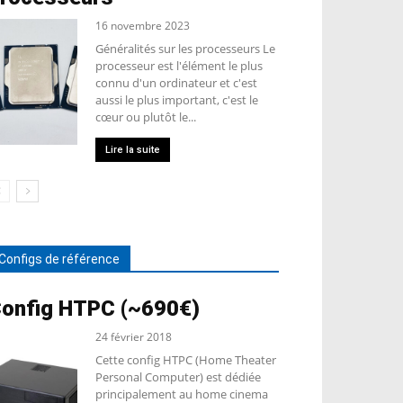
16 novembre 2023
Généralités sur les processeurs Le
processeur est l'élément le plus
connu d'un ordinateur et c'est
aussi le plus important, c'est le
cœur ou plutôt le...
Lire la suite
Configs de référence
onfig HTPC (~690€)
24 février 2018
Cette config HTPC (Home Theater
Personal Computer) est dédiée
principalement au home cinema