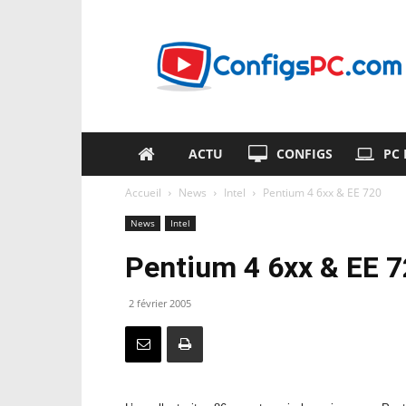
ConfigsPC.com
ACTU
CONFIGS
PC
Accueil
News
Intel
Pentium 4 6xx & EE 720
News
Intel
Pentium 4 6xx & EE 
2 février 2005