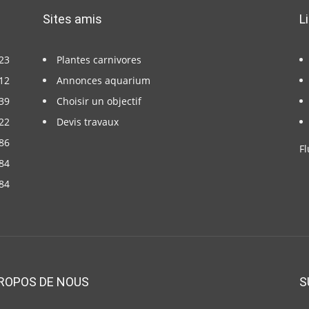
Sites amis
L
23
Plantes carnivores
12
Annonces aquarium
39
Choisir un objectif
22
Devis travaux
86
Fl
84
84
ROPOS DE NOUS
S