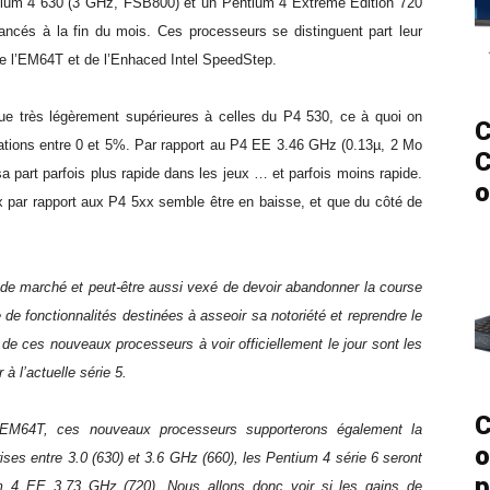
tium 4 630 (3 GHz, FSB800) et un Pentium 4 Extreme Edition 720
ncés à la fin du mois. Ces processeurs se distinguent part leur
 de l’EM64T et de l’Enhaced Intel SpeedStep.
ue très légèrement supérieures à celles du P4 530, ce à quoi on
C
ications entre 0 et 5%. Par rapport au P4 EE 3.46 GHz (0.13µ, 2 Mo
C
part parfois plus rapide dans les jeux … et parfois moins rapide.
o
 par rapport aux P4 5xx semble être en baisse, et que du côté de
de marché et peut-être aussi vexé de devoir abandonner la course
de fonctionnalités destinées à asseoir sa notoriété et reprendre le
e ces nouveaux processeurs à voir officiellement le jour sont les
à l’actuelle série 5.
C
EM64T, ces nouveaux processeurs supporterons également la
o
es entre 3.0 (630) et 3.6 GHz (660), les Pentium 4 série 6 seront
p
ium 4 EE 3.73 GHz (720). Nous allons donc voir si les gains de