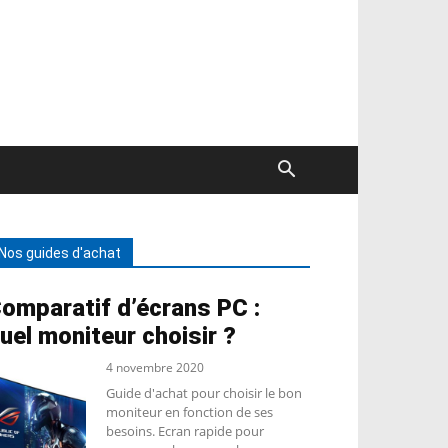
Nos guides d'achat
omparatif d’écrans PC :
uel moniteur choisir ?
4 novembre 2020
Guide d'achat pour choisir le bon
moniteur en fonction de ses
besoins. Ecran rapide pour