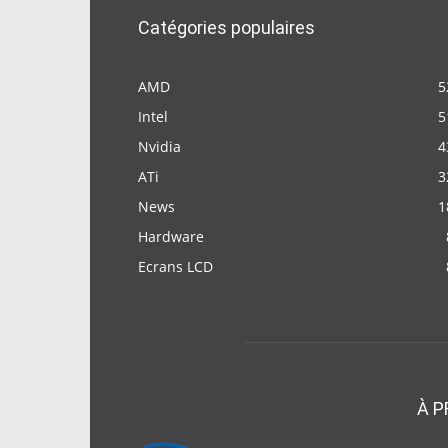
Catégories populaires
AMD
5
Intel
5
Nvidia
4
ATi
3
News
1
Hardware
Ecrans LCD
À P