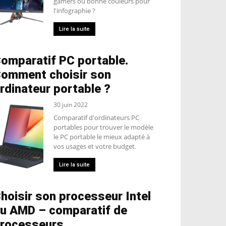
gamers ou bonne couleurs pour
l'infographie ?
Lire la suite
omparatif PC portable.
omment choisir son
rdinateur portable ?
30 juin 2022
Comparatif d'ordinateurs PC
portables pour trouver le modèle
le PC portable le mieux adapté à
vos usages et votre budget.
Lire la suite
hoisir son processeur Intel
u AMD – comparatif de
rocesseurs