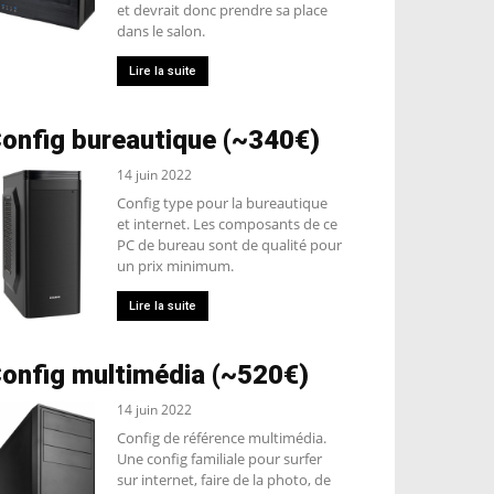
et devrait donc prendre sa place
dans le salon.
Lire la suite
onfig bureautique (~340€)
14 juin 2022
Config type pour la bureautique
et internet. Les composants de ce
PC de bureau sont de qualité pour
un prix minimum.
Lire la suite
onfig multimédia (~520€)
14 juin 2022
Config de référence multimédia.
Une config familiale pour surfer
sur internet, faire de la photo, de