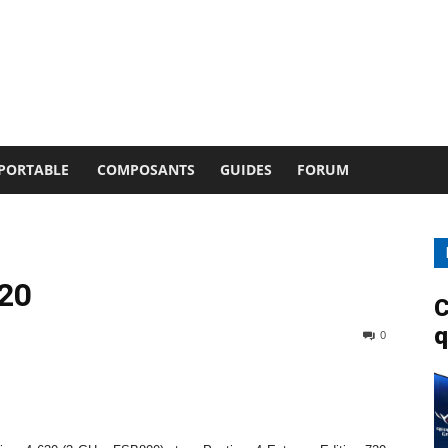
 PORTABLE
COMPOSANTS
GUIDES
FORUM
720
C
q
0