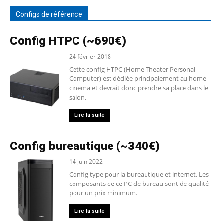
Configs de référence
Config HTPC (~690€)
24 février 2018
Cette config HTPC (Home Theater Personal
Computer) est dédiée principalement au home
cinema et devrait donc prendre sa place dans le
salon.
Lire la suite
Config bureautique (~340€)
14 juin 2022
Config type pour la bureautique et internet. Les
composants de ce PC de bureau sont de qualité
pour un prix minimum.
Lire la suite