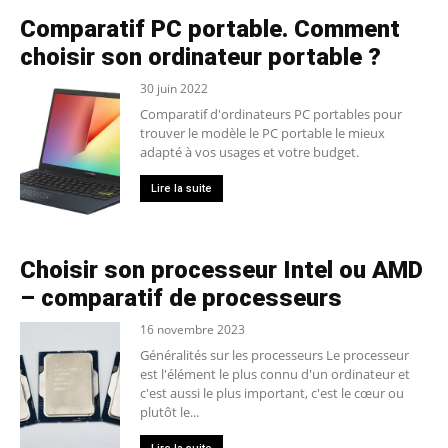
Comparatif PC portable. Comment
choisir son ordinateur portable ?
30 juin 2022
Comparatif d'ordinateurs PC portables pour
trouver le modèle le PC portable le mieux
adapté à vos usages et votre budget.
Lire la suite
Choisir son processeur Intel ou AMD
– comparatif de processeurs
16 novembre 2023
Généralités sur les processeurs Le processeur
est l'élément le plus connu d'un ordinateur et
c'est aussi le plus important, c'est le cœur ou
plutôt le...