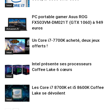
Intel
PC portable gamer Asus ROG
FX503VM-DM021T (GTX 1060) à 949
euros
Amazon.fr
Un Core i7-7700K acheté, deux jeux
offerts !
Intel
Intel présente ses processeurs
Coffee Lake 6 cœurs
Intel
Les Core i7 8700K et i5 8600K Coffee
Lake se dévoilent
Intel