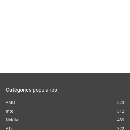
Catégories populaires
AMD
523
Intel
512
Nvidia
439
ATi
322