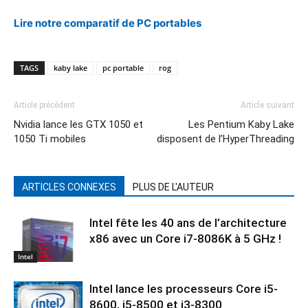
Lire notre comparatif de PC portables
TAGS
kaby lake
pc portable
rog
Article précédent
Article suivant
Nvidia lance les GTX 1050 et
Les Pentium Kaby Lake
1050 Ti mobiles
disposent de l’HyperThreading
ARTICLES CONNEXES
PLUS DE L'AUTEUR
Intel fête les 40 ans de l’architecture
x86 avec un Core i7-8086K à 5 GHz !
Intel
Intel lance les processeurs Core i5-
8600, i5-8500 et i3-8300