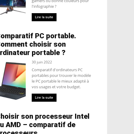
gamers ou bonne couleurs pour
l'infographie ?
Lire la suite
omparatif PC portable.
omment choisir son
rdinateur portable ?
30 juin 2022
Comparatif d'ordinateurs PC
portables pour trouver le modèle
le PC portable le mieux adapté à
vos usages et votre budget.
Lire la suite
hoisir son processeur Intel
u AMD – comparatif de
rocesseurs