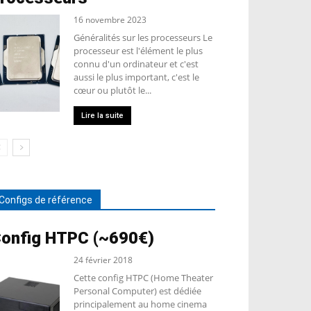
16 novembre 2023
Généralités sur les processeurs Le
processeur est l'élément le plus
connu d'un ordinateur et c'est
aussi le plus important, c'est le
cœur ou plutôt le...
Lire la suite
Configs de référence
onfig HTPC (~690€)
24 février 2018
Cette config HTPC (Home Theater
Personal Computer) est dédiée
principalement au home cinema