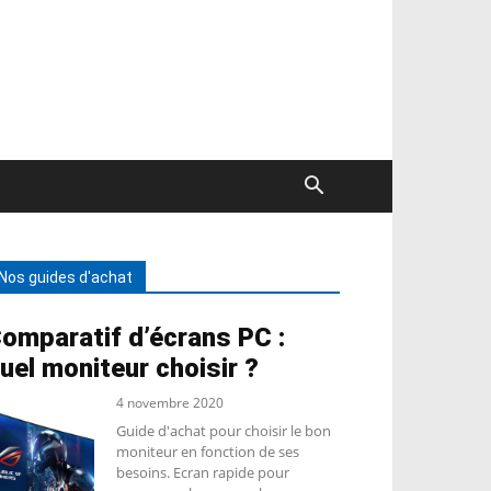
Nos guides d'achat
omparatif d’écrans PC :
uel moniteur choisir ?
4 novembre 2020
Guide d'achat pour choisir le bon
moniteur en fonction de ses
besoins. Ecran rapide pour