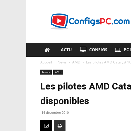
ConfigsPC.com
ACTU
CONFIGS
PC
Accueil
News
AMD
Les pilotes AMD Catalyst 10
News
AMD
Les pilotes AMD Cata
disponibles
14 décembre 2010