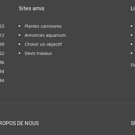
Sites amis
L
23
Plantes carnivores
12
Annonces aquarium
39
Choisir un objectif
22
Devis travaux
86
Fl
84
84
ROPOS DE NOUS
S