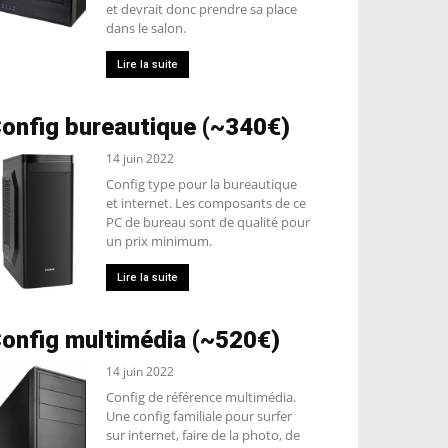
et devrait donc prendre sa place
dans le salon.
Lire la suite
onfig bureautique (~340€)
14 juin 2022
Config type pour la bureautique
et internet. Les composants de ce
PC de bureau sont de qualité pour
un prix minimum.
Lire la suite
onfig multimédia (~520€)
14 juin 2022
Config de référence multimédia.
Une config familiale pour surfer
sur internet, faire de la photo, de