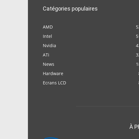
Catégories populaires
AMD
5
Intel
5
Nvidia
4
ATi
3
News
1
Hardware
Ecrans LCD
À P