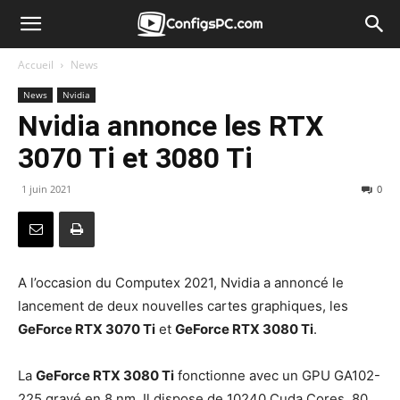
Accueil
News
News
Nvidia
Nvidia annonce les RTX
3070 Ti et 3080 Ti
1 juin 2021
0
A l’occasion du Computex 2021, Nvidia a annoncé le
lancement de deux nouvelles cartes graphiques, les
GeForce RTX 3070 Ti
et
GeForce RTX 3080 Ti
.
La
GeForce RTX 3080 Ti
fonctionne avec un GPU GA102-
225 gravé en 8 nm. Il dispose de 10240 Cuda Cores, 80