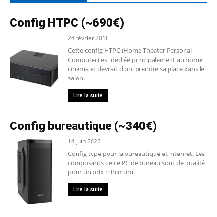
Config HTPC (~690€)
24 février 2018
Cette config HTPC (Home Theater Personal
Computer) est dédiée principalement au home
cinema et devrait donc prendre sa place dans le
salon.
Lire la suite
Config bureautique (~340€)
14 juin 2022
Config type pour la bureautique et internet. Les
composants de ce PC de bureau sont de qualité
pour un prix minimum.
Lire la suite