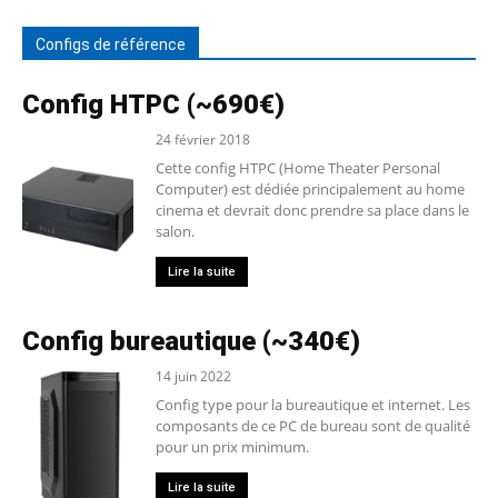
Configs de référence
Config HTPC (~690€)
24 février 2018
Cette config HTPC (Home Theater Personal
Computer) est dédiée principalement au home
cinema et devrait donc prendre sa place dans le
salon.
Lire la suite
Config bureautique (~340€)
14 juin 2022
Config type pour la bureautique et internet. Les
composants de ce PC de bureau sont de qualité
pour un prix minimum.
Lire la suite