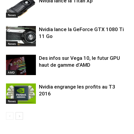
Nvidia lance la Titan Xp
News
Nvidia lance la GeForce GTX 1080 Ti
11 Go
News
Des infos sur Vega 10, le futur GPU
haut de gamme d’AMD
AMD
Nvidia engrange les profits au T3
2016
News