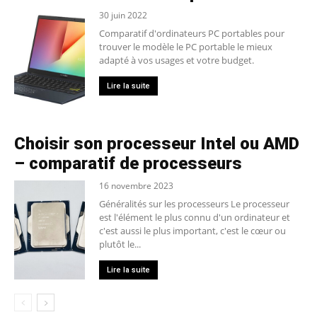
30 juin 2022
Comparatif d'ordinateurs PC portables pour
trouver le modèle le PC portable le mieux
adapté à vos usages et votre budget.
Lire la suite
Choisir son processeur Intel ou AMD
– comparatif de processeurs
16 novembre 2023
Généralités sur les processeurs Le processeur
est l'élément le plus connu d'un ordinateur et
c'est aussi le plus important, c'est le cœur ou
plutôt le...
Lire la suite