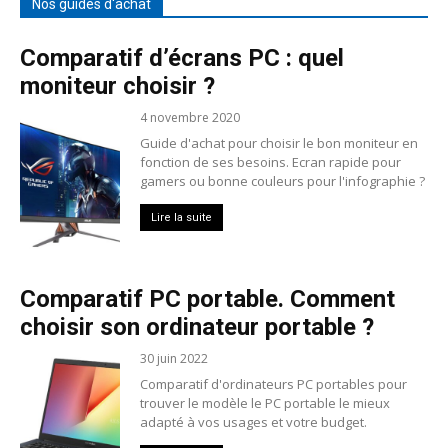
Nos guides d'achat
Comparatif d’écrans PC : quel
moniteur choisir ?
4 novembre 2020
Guide d'achat pour choisir le bon moniteur en
fonction de ses besoins. Ecran rapide pour
gamers ou bonne couleurs pour l'infographie ?
Lire la suite
Comparatif PC portable. Comment
choisir son ordinateur portable ?
30 juin 2022
Comparatif d'ordinateurs PC portables pour
trouver le modèle le PC portable le mieux
adapté à vos usages et votre budget.