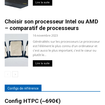
Lire la suite
Choisir son processeur Intel ou AMD
– comparatif de processeurs
16 novembre 2023
Généralités sur les processeurs Le processeur
est l'élément le plus connu d'un ordinateur et
c'est aussi le plus important, c'est le cœur ou
plutôt le...
Lire la suite
Configs de référence
Config HTPC (~690€)